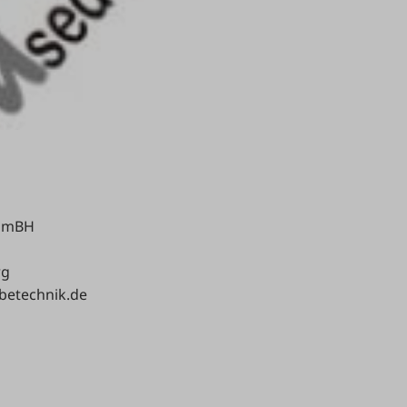
 GmBH
rg
betechnik.de