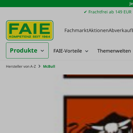
J
m Hauptinhalt springen
Zur Suche springen
Zur Hauptnavigation springen
✔ Frachtfrei ab 149 EUR
Fachmarkt
Aktionen
Abverkauf
Produkte
FAIE-Vorteile
Themenwelten
Hersteller von A-Z
McBull