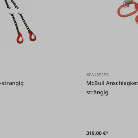
#FA105158
e 4-strängig
McBull Anschlagkette G10 mit H-Stempel, 2
strängig
319,00 €*