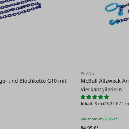
#98752
McBull Allzweck Anhänge- und Blochkette G10 mit
Vierkantgliedern
Inhalt:
3 m
(28,32 € / 1 m
Varianten ab
68,95 €*
84,95 €*