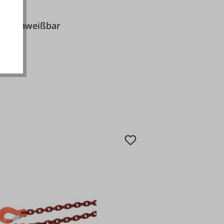
akzeptieren
gglied schweißbar