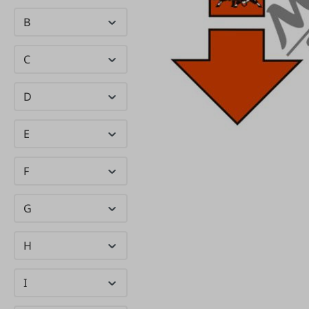
B
C
D
E
F
G
H
I