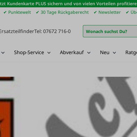
etzt Kundenkarte PLUS sichern und von vielen Vorteilen profitiere
✔ Punktewelt
✔ 30 Tage Rückgaberecht
✔ Newsletter
✔ Übe
Ersatzteilfinder
Tel: 07672 716-0
Shop-Service
Abverkauf
Neu
Ratg