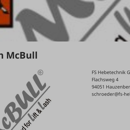
n McBull
FS Hebetechnik
Flachsweg 4
94051 Hauzenbe
schroeder@fs-he