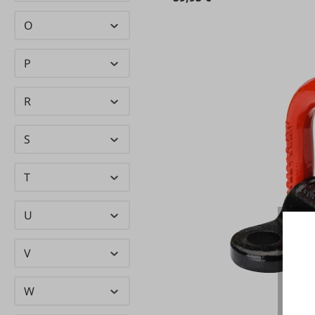
Building
Success
O
Mesto
(23)
P
Meta
(15)
Metabo
(74)
R
(105)
Milwaukee
S
Mipa
(54)
T
MITCHELL
(1)
MTD
(2)
U
Müller
(8)
V
W