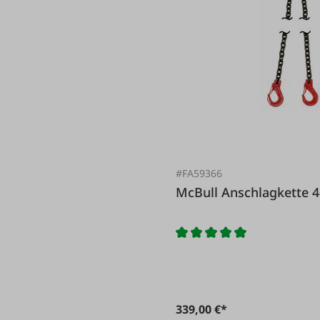
#FA59366
McBull Anschlagkett
339,00 €*