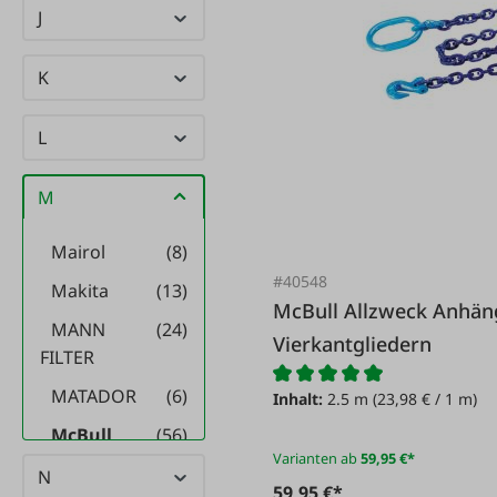
J
K
L
M
Mairol
(8)
#40548
Makita
(13)
McBull Allzweck Anhänge- und Blochkette G10 mit
MANN
(24)
Vierkantgliedern
FILTER
MATADOR
(6)
Inhalt:
2.5 m
(23,98 € / 1 m)
McBull
(56)
Varianten ab
59,95 €*
MEA
(18)
N
59,95 €*