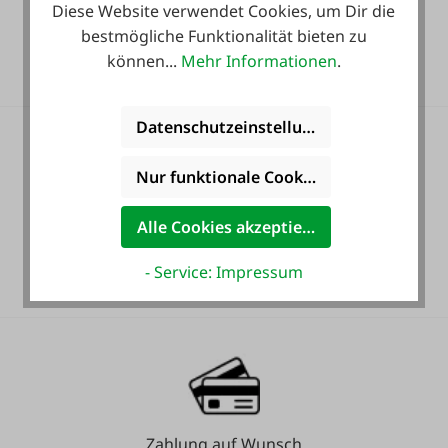
Diese Website verwendet Cookies, um Dir die
Heute noch Service
bestmögliche Funktionalität bieten zu
inkludiert!
können...
Mehr Informationen
.
Datenschutzeinstellungen
Nur funktionale Cookies akzeptieren
Alle Cookies akzeptieren
36 Monate
Langzeit-Garantie.
- Service: Impressum
Zahlung auf Wunsch