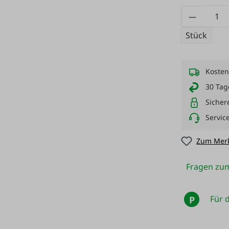
Produkt
Stück
Kosten
30 Tag
Sicher
Servic
Zum Merk
Fragen zum
Für d
P