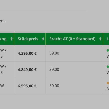
en.
tung
Stückpreis
Fracht AT (0 = Standard)
L
kW /
39.00
4.395,00 €
PS
W
kW /
39.00
4.849,00 €
PS
W
kW
39.00
6.595,00 €
3