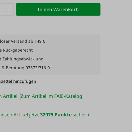
 Anzahl: Gib den gewünschten Wert ein 
In den Warenkorb
loser Versand ab 149 €
e Rückgaberecht
e Zahlungsabwicklung
e & Beratung 07672/716-0
zettel hinzufügen
 Artikel
Zum Artikel im FAIE-Katalog
iesen Artikel jetzt
32975 Punkte
sichern!