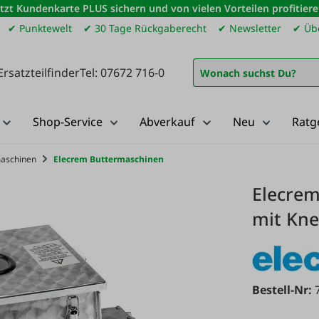
etzt Kundenkarte PLUS sichern und von vielen Vorteilen profitiere
✔ Punktewelt
✔ 30 Tage Rückgaberecht
✔ Newsletter
✔ Übe
Ersatzteilfinder
Tel: 07672 716-0
Shop-Service
Abverkauf
Neu
Ratg
aschinen
Elecrem Buttermaschinen
Elecrem
mit Kn
Bestell-Nr: