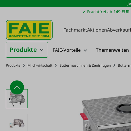
J
m Hauptinhalt springen
Zur Suche springen
Zur Hauptnavigation springen
✔ Frachtfrei ab 149 EUR
Fachmarkt
Aktionen
Abverkauf
Produkte
FAIE-Vorteile
Themenwelten
Produkte
Milchwirtschaft
Buttermaschinen & Zentrifugen
Butterm