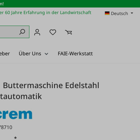
n!
r 60 Jahre Erfahrung in der Landwirtschaft
Deutsch
Du hast 0 Produkte auf dem Merkz
eber
Über Uns
FAIE-Werkstatt
 Buttermaschine Edelstahl
etautomatik
78710
*