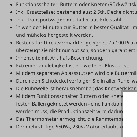
Funktionsschalter: Buttern oder Kneten/Rückwärts
Inkl. Ersatzteilset bestehend aus: 2 Stk. Deckeldich
Inkl. Transportwagen mit Räder aus Edelstahl
In wenigen Minuten zur Butter in bester Qualität - m
und mühelos hergestellt werden.
Bestens für Direktvermarkter geeignet. Zu 100 Proze
überzeugt sie nicht nur optisch, sondern garantiert
Innenseite mit Antihaft-Beschichtung.
Extreme Langlebigkeit ist ein weiterer Pluspunkt.
Mit dem separaten Ablassstutzen wird die Buttermil
Durch den Sichtdeckel verfolgen Sie in aller Ruhe, wa
Die Rührwelle ist herausnehmbar, das Knetwerk k
Mit dem Funktionsschalter Buttern oder Kneten bz
festen Ballen geknetet werden - eine Funktion die b
werden muss; die Produktionszeit wird dadurch erh
Das Thermometer ermöglicht, die Rahmtemperatur z
Der mehrstufige 550W-, 230V-Motor erlaubt kürzere