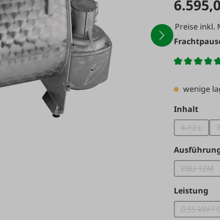
6.595,
Preise inkl.
Frachtpausc
wenige l
ausw
Inhalt
4-12 L
7
(Diese Op
Ausführun
EBU 12M
(Diese 
au
Leistung
0,55 kW / 
(D