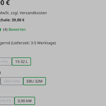
00 €
 MwSt. zzgl. Versandkosten
hale: 39,00 €
(4)
Bewerten
agernd
(Lieferzeit: 3-5 Werktage)
ählen
-19 L
15-32 L
tion ist zurzeit nicht verfügbar.)
(Diese Option ist zurzeit nicht verfügbar.)
auswählen
g
EBU 19M
EBU 32M
Option ist zurzeit nicht verfügbar.)
(Diese Option ist zurzeit nicht verfügbar.)
swählen
0,75 PS
0,90 kW
iese Option ist zurzeit nicht verfügbar.)