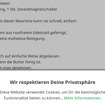
kneten
tung, 1 Stk. Deckelmagnetschalter
it dieser Maschine kann sie schnell, einfach
nt aus rostfreiem Edelstahl gefertigt,
 eine mühelose Reinigung.
ch auf einfache Weise abgelassen.
nn die Butter fertig ist.
ann man abnehmen.
w. Rückwärtskneten kann die Masse zu einem
ei vielen anderen Modellen händisch erledigt
Wir respektieren Deine Privatsphäre
eblich verkürzt.
u kontrollieren.
Diese Website verwendet Cookies, um Dir die bestmöglich
 Butterungszeit.
Funktionalität bieten zu können...
Mehr Informationen
.