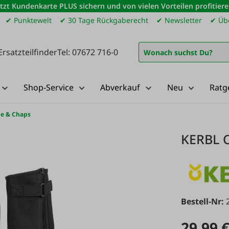
etzt Kundenkarte PLUS sichern und von vielen Vorteilen profitiere
✔ Punktewelt
✔ 30 Tage Rückgaberecht
✔ Newsletter
✔ Übe
Ersatzteilfinder
Tel: 07672 716-0
Shop-Service
Abverkauf
Neu
Ratg
uhe & Chaps
KERBL C
Bestell-Nr:
29,99 