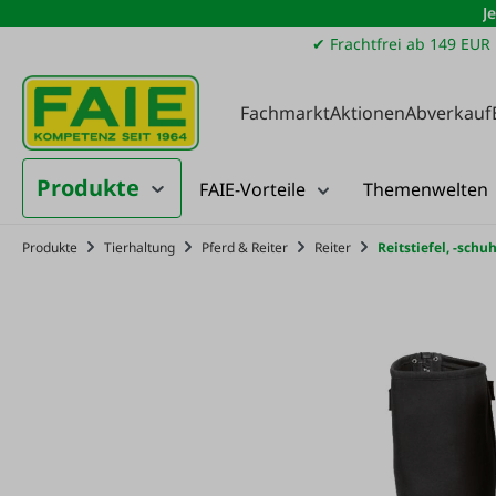
J
m Hauptinhalt springen
Zur Suche springen
Zur Hauptnavigation springen
✔ Frachtfrei ab 149 EUR
Fachmarkt
Aktionen
Abverkauf
Produkte
FAIE-Vorteile
Themenwelten
Produkte
Tierhaltung
Pferd & Reiter
Reiter
Reitstiefel, -sch