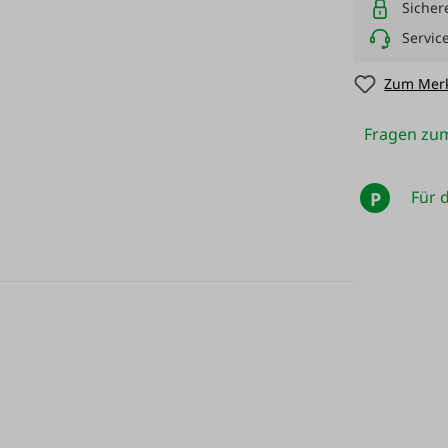
Sicher
Servic
Zum Merk
Fragen zum
Für d
P