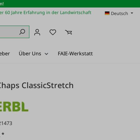
n!
r 60 Jahre Erfahrung in der Landwirtschaft
Deutsch
Du hast 0 Produkte auf dem Merkz
eber
Über Uns
FAIE-Werkstatt
haps ClassicStretch
21473
*
€