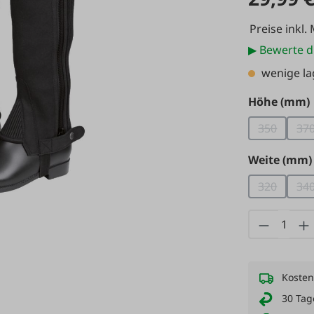
Preise inkl.
▶ Bewerte d
wenige l
Höhe (mm)
350
37
(Diese Opt
(
Weite (mm)
320
34
(Diese Opt
(
Produkt
Kosten
30 Tag