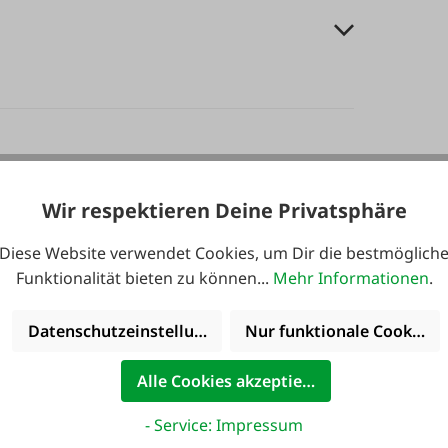
Wir respektieren Deine Privatsphäre
en.
Diese Website verwendet Cookies, um Dir die bestmöglich
Funktionalität bieten zu können...
Mehr Informationen
.
Stückpreis
Fracht AT (0 = Standard)
Lieferzei
Datenschutzeinstellungen
Nur funktionale Cookies 
wenig
0
29,99 €
1-3 Werk
Alle Cookies akzeptieren
wenig
0
29,99 €
- Service: Impressum
1-3 Werk