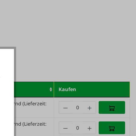
e
t
Kaufen
akzeptieren
e lagernd
(Lieferzeit:
tage)
e lagernd
(Lieferzeit:
tage)