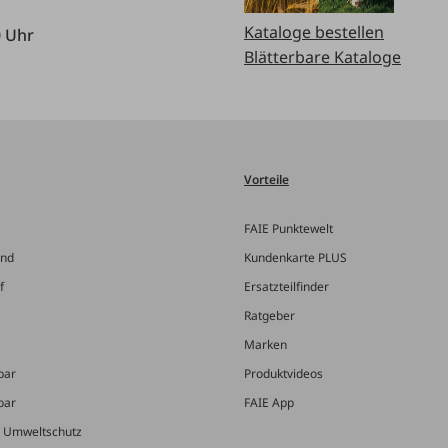
Kataloge bestellen
0 Uhr
Blätterbare Kataloge
Vorteile
FAIE Punktewelt
and
Kundenkarte PLUS
f
Ersatzteilfinder
Ratgeber
Marken
bar
Produktvideos
bar
FAIE App
& Umweltschutz