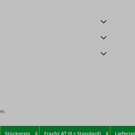
en.
Stückpreis
Fracht AT (0 = Standard)
Lieferzei