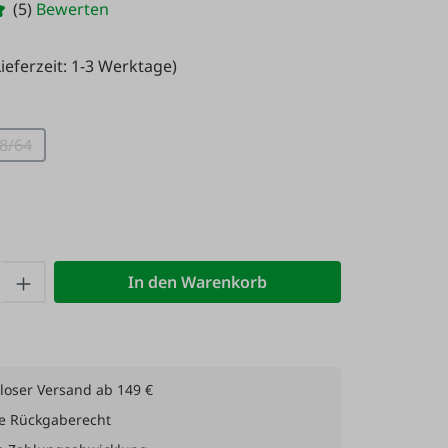
(5)
Bewerten
ieferzeit: 1-3 Werktage)
wählen
8/64
(Diese Option ist zurzeit nicht verfügbar.)
hlen
 Option ist zurzeit nicht verfügbar.)
 Anzahl: Gib den gewünschten Wert ein 
In den Warenkorb
loser Versand ab 149 €
e Rückgaberecht