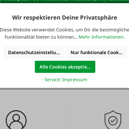
lager
0
2,45 €
Wir respektieren Deine Privatsphäre
Werktag
Diese Website verwendet Cookies, um Dir die bestmöglich
lager
0
2,95 €
Funktionalität bieten zu können...
Mehr Informationen
.
Werktag
Datenschutzeinstellungen
Nur funktionale Cookies 
Alle Cookies akzeptieren
- Service: Impressum