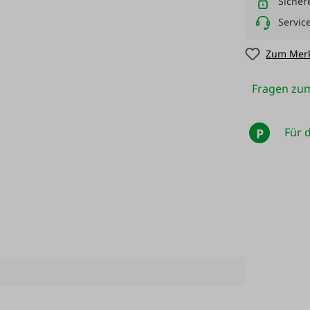
Sicher
Servic
Zum Merk
Fragen zum
Für d
P