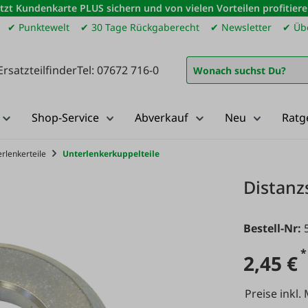
etzt Kundenkarte PLUS sichern und von vielen Vorteilen profitiere
✔ Punktewelt
✔ 30 Tage Rückgaberecht
✔ Newsletter
✔ Übe
Ersatzteilfinder
Tel: 07672 716-0
Shop-Service
Abverkauf
Neu
Ratg
rlenkerteile
Unterlenkerkuppelteile
Distanz
Bestell-Nr:
*
2,45 €
Preise inkl.