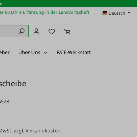
n!
r 60 Jahre Erfahrung in der Landwirtschaft
Deutsch
Du hast 0 Produkte auf dem Merkz
eber
Über Uns
FAIE-Werkstatt
scheibe
5528
 MwSt. zzgl. Versandkosten