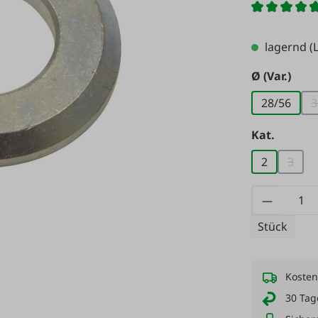
lagernd
(L
aus
Ø (Var.)
28/56
3
auswä
Kat.
2
3
(Diese
Produkt
Stück
Kosten
30 Tag