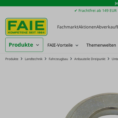
J
m Hauptinhalt springen
Zur Suche springen
Zur Hauptnavigation springen
✔ Frachtfrei ab 149 EUR
Fachmarkt
Aktionen
Abverkauf
Produkte
FAIE-Vorteile
Themenwelten
Produkte
Landtechnik
Fahrzeugbau
Anbauteile Dreipunkt
Unte