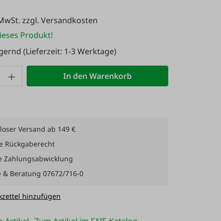
 MwSt. zzgl. Versandkosten
ieses Produkt!
agernd
(Lieferzeit: 1-3 Werktage)
 Anzahl: Gib den gewünschten Wert ein 
In den Warenkorb
loser Versand ab 149 €
e Rückgaberecht
e Zahlungsabwicklung
e & Beratung 07672/716-0
zettel hinzufügen