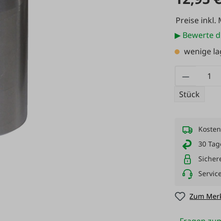
Preise inkl.
▶ Bewerte d
wenige l
Produkt
Stück
Kosten
30 Tag
Sicher
Servic
Zum Merk