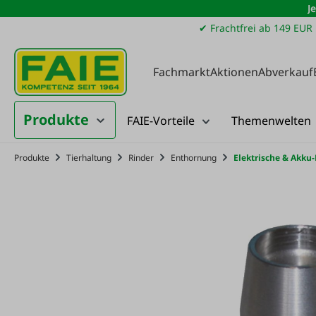
J
m Hauptinhalt springen
Zur Suche springen
Zur Hauptnavigation springen
✔ Frachtfrei ab 149 EUR
Fachmarkt
Aktionen
Abverkauf
Produkte
FAIE-Vorteile
Themenwelten
Produkte
Tierhaltung
Rinder
Enthornung
Elektrische & Akku