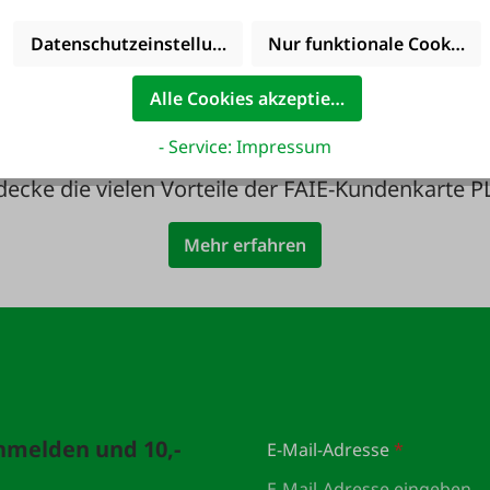
ute noch Service
36 Monate
inkludiert!
Langzeit-Garanti
Datenschutzeinstellungen
Nur funktionale Cookies 
Alle Cookies akzeptieren
- Service: Impressum
decke die vielen Vorteile der FAIE-Kundenkarte P
Mehr erfahren
anmelden und 10,-
E-Mail-Adresse
*