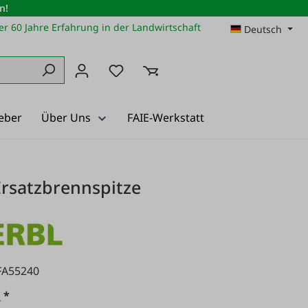
n!
r 60 Jahre Erfahrung in der Landwirtschaft
Deutsch
Du hast 0 Produkte auf dem Merkz
eber
Über Uns
FAIE-Werkstatt
rsatzbrennspitze
FA55240
*
€