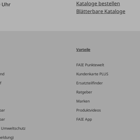
Kataloge bestellen
0 Uhr
Blätterbare Kataloge
Vorteile
FAIE Punktewelt
and
Kundenkarte PLUS
f
Ersatzteilfinder
Ratgeber
Marken
bar
Produktvideos
bar
FAIE App
& Umweltschutz
meldung)