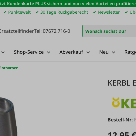
etzt Kundenkarte PLUS sichern und von vielen Vorteilen profitiere
✔ Punktewelt
✔ 30 Tage Rückgaberecht
✔ Newsletter
✔ Übe
Ersatzteilfinder
Tel: 07672 716-0
Shop-Service
Abverkauf
Neu
Ratg
-Enthorner
KERBL E
Bestell-Nr:
12,95 