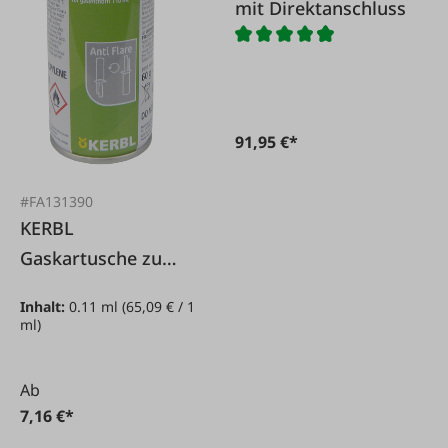
mit Direktanschluss
91,95 €*
#FA131390
KERBL
Gaskartusche zu
Buddex 110 ml
Inhalt:
0.11 ml
(65,09 € / 1
ml)
Ab
7,16 €*