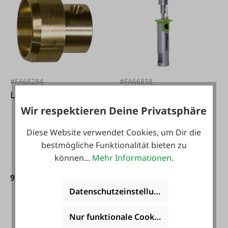
#FA68284
#FA66858
Lister Brennspitze B
KERBL Gas-
Wir respektieren Deine Privatsphäre
Enthorner
GasBuddex
Diese Website verwendet Cookies, um Dir die
bestmögliche Funktionalität bieten zu
können...
Mehr Informationen
.
9,99 €*
215,00 €*
Datenschutzeinstellungen
Nur funktionale Cookies akzeptieren