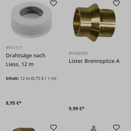
#FA1577
#FA68309
Drahtsäge nach
Lister Brennspitze A
Liess, 12 m
Inhalt:
12 m
(0,75 € / 1 m)
8,95 €*
9,99 €*