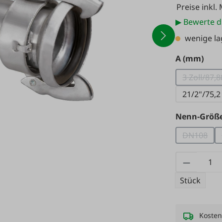
Preise inkl.
▶ Bewerte d
wenige l
aus
A (mm)
3 Zoll/87,8
(Dies
21/2"/75,2
Nenn-Größ
DN108
(Diese O
Produkt
Stück
Kosten