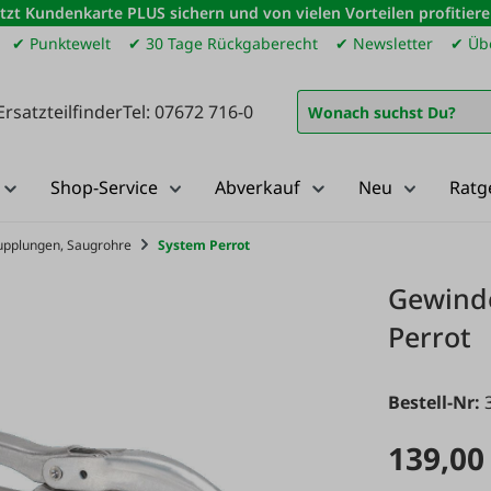
etzt Kundenkarte PLUS sichern und von vielen Vorteilen profitiere
✔ Punktewelt
✔ 30 Tage Rückgaberecht
✔ Newsletter
✔ Übe
Ersatzteilfinder
Tel: 07672 716-0
Shop-Service
Abverkauf
Neu
Ratg
upplungen, Saugrohre
System Perrot
Gewinde
Perrot
Bestell-Nr:
139,00