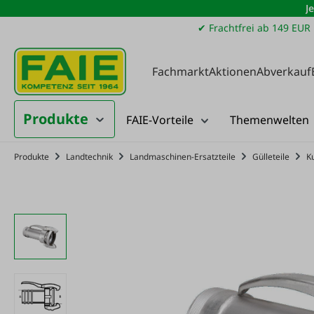
J
m Hauptinhalt springen
Zur Suche springen
Zur Hauptnavigation springen
✔ Frachtfrei ab 149 EUR
Fachmarkt
Aktionen
Abverkauf
Produkte
FAIE-Vorteile
Themenwelten
Produkte
Landtechnik
Landmaschinen-Ersatzteile
Gülleteile
K