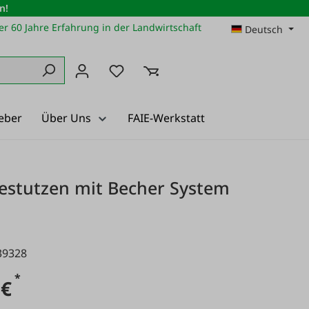
n!
r 60 Jahre Erfahrung in der Landwirtschaft
Deutsch
Du hast 0 Produkte auf dem Merkz
eber
Über Uns
FAIE-Werkstatt
stutzen mit Becher System
39328
*
 €