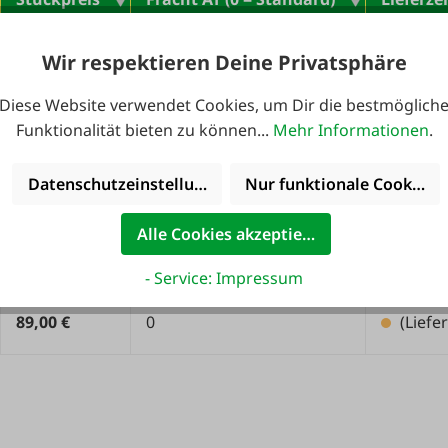
165,00 €
0
(Liefe
Wir respektieren Deine Privatsphäre
Diese Website verwendet Cookies, um Dir die bestmöglich
wenig
0
79,90 €
Funktionalität bieten zu können...
Mehr Informationen
.
1-3 Werk
wenig
Datenschutzeinstellungen
Nur funktionale Cookies 
0
119,00 €
1-3 Werk
Alle Cookies akzeptieren
wenig
0
139,00 €
1-3 Werk
- Service: Impressum
89,00 €
0
(Liefe