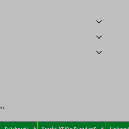
en.
Stückpreis
Fracht AT (0 = Standard)
Lieferzei