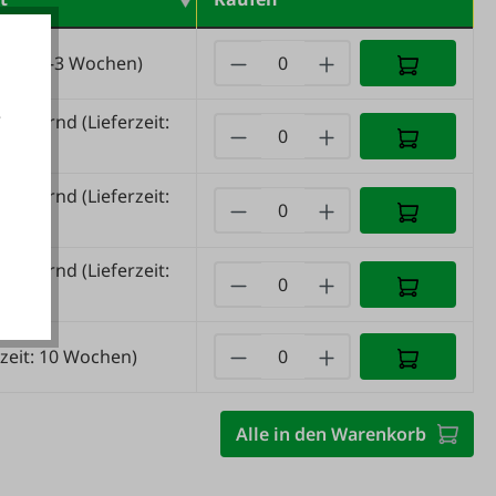
rzeit: 2-3 Wochen)
e
e lagernd
(Lieferzeit:
tage)
e lagernd
(Lieferzeit:
akzeptieren
tage)
e lagernd
(Lieferzeit:
tage)
rzeit: 10 Wochen)
Alle in den Warenkorb