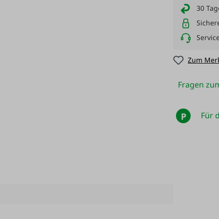
30 Tag
Sicher
Servic
Zum Merk
Fragen zum
Für d
P