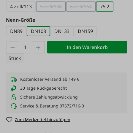
4 Zoll/113
5 Zoll/138
6 Zoll/164
75,2
(Diese Option ist zurzeit nicht verfügbar.)
(Diese Option ist zurzeit n
auswählen
Nenn-Größe
DN89
DN108
DN133
DN159
Produkt Anzahl: Gib den gewünschten Wert
In den Warenkorb
Stück
Kostenloser Versand ab 149 €
30 Tage Rückgaberecht
Sichere Zahlungsabwicklung
Service & Beratung 07672/716-0
Zum Merkzettel hinzufügen