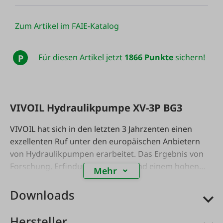
Zum Artikel im FAIE-Katalog
Für diesen Artikel jetzt
1866 Punkte
sichern!
P
VIVOIL Hydraulikpumpe XV-3P BG3
VIVOIL hat sich in den letzten 3 Jahrzenten einen
exzellenten Ruf unter den europäischen Anbietern
von Hydraulikpumpen erarbeitet. Das Ergebnis von
Forschung, Erfindungsreichtum und einem hohen
Mehr
Maß an manuellen Fähigkeiten zeigen die neuen
Produktlinien von Pumpen, Zahnradmotoren und
Downloads
Zahnradmengenteilern.
Vivoil hat sich stets mit viel
Liebe zum Detail identifiziert und ist der
Hersteller