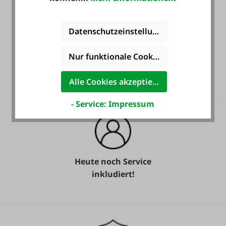
Datenschutzeinstellungen
Gratis Versand für ein
Nur funktionale Cookies akzeptieren
ganzes Jahr! *
Alle Cookies akzeptieren
- Service: Impressum
Heute noch Service
inkludiert!