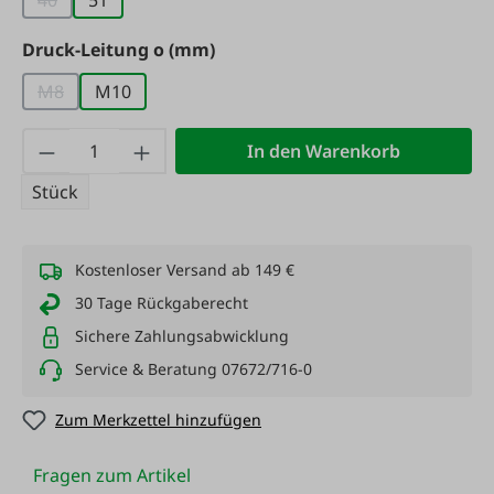
40
51
(Diese Option ist zurzeit nicht verfügbar.)
auswählen
Druck-Leitung o (mm)
M8
M10
(Diese Option ist zurzeit nicht verfügbar.)
Produkt Anzahl: Gib den gewünschten Wert
In den Warenkorb
Stück
Kostenloser Versand ab 149 €
30 Tage Rückgaberecht
Sichere Zahlungsabwicklung
Service & Beratung 07672/716-0
Zum Merkzettel hinzufügen
Fragen zum Artikel