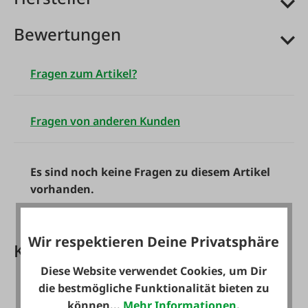
Überzeugung, dass dies die andere Seite der
Medaille für ein Unternehmen ist, das sich
Bewertungen
verpflichtet hat, seinen Kunden Qualität und
Nutzen zu bieten.
Zuverlässigkeit, Flexibilität und
Fragen zum Artikel?
Qualität wird seit Jahren im Unternehmen jeden
Tag gelebt!
Fragen von anderen Kunden
Es sind noch keine Fragen zu diesem Artikel
vorhanden.
Wir respektieren Deine Privatsphäre
Kundenkarte PLUS Vorteile
Diese Website verwendet Cookies, um Dir
die bestmögliche Funktionalität bieten zu
können...
Mehr Informationen
.