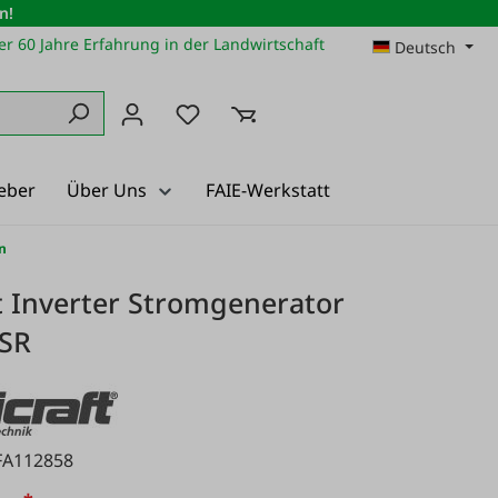
n!
r 60 Jahre Erfahrung in der Landwirtschaft
Deutsch
Du hast 0 Produkte auf dem Merkz
eber
Über Uns
FAIE-Werkstatt
n
t Inverter Stromgenerator
 SR
FA112858