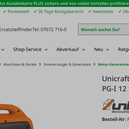
etzt Kundenkarte PLUS sichern und von vielen Vorteilen profitiere
✔ Punktewelt
✔ 30 Tage Rückgaberecht
✔ Newsletter
✔ Übe
Ersatzteilfinder
Tel: 07672 716-0
Shop-Service
Abverkauf
Neu
Ratg
Maschinen & Geräte
Stromerzeuger & Generatore
Motor-Generatore
Unicraf
PG-I 12
Bestell-Nr: