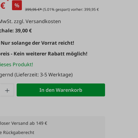
*
 €
%
399,95 €*
(5.01% gespart) vorher: 399,95 €
 MwSt. zzgl. Versandkosten
hale: 39,00 €
 Nur solange der Vorrat reicht!
reis - Kein weiterer Rabatt möglich!
ieses Produkt!
agernd
(Lieferzeit: 3-5 Werktage)
 Anzahl: Gib den gewünschten Wert ein 
In den Warenkorb
loser Versand ab 149 €
e Rückgaberecht