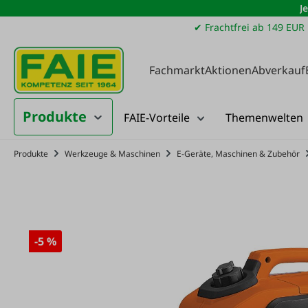
J
m Hauptinhalt springen
Zur Suche springen
Zur Hauptnavigation springen
✔ Frachtfrei ab 149 EUR
Fachmarkt
Aktionen
Abverkauf
Produkte
FAIE-Vorteile
Themenwelten
Produkte
Werkzeuge & Maschinen
E-Geräte, Maschinen & Zubehör
-5 %