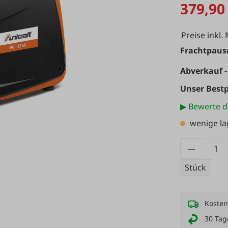
379,90
Preise inkl.
Frachtpausc
Abverkauf -
Unser Bestp
▶ Bewerte d
wenige l
Produkt
Stück
Kosten
30 Tag