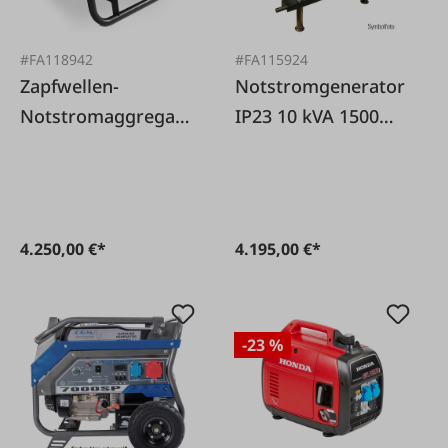
#FA118942
#FA115924
Zapfwellen-
Notstromgenerator
Notstromaggregat
IP23 10 kVA 1500
PTO 27 TA
U/min inkl. AVR
4.250,00 €*
4.195,00 €*
-23 %