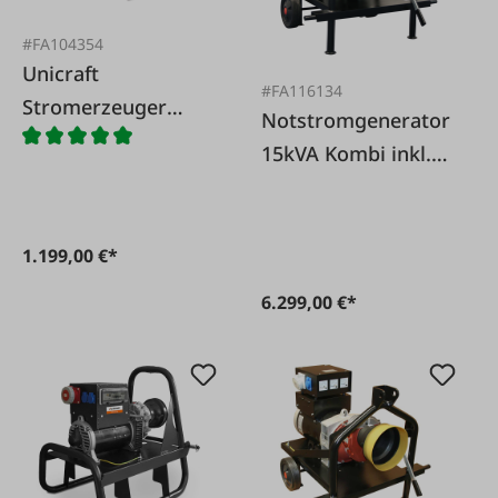
#FA104354
Unicraft
#FA116134
Stromerzeuger
Notstromgenerator
Synchron PG-E 80
15kVA Kombi inkl.
TEA
AVR
1.199,00 €*
6.299,00 €*