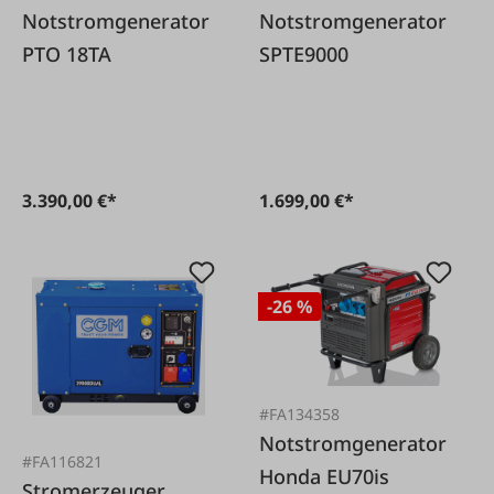
Notstromgenerator
Notstromgenerator
PTO 18TA
SPTE9000
3.390,00 €*
1.699,00 €*
-26 %
#FA134358
Notstromgenerator
#FA116821
Honda EU70is
Stromerzeuger