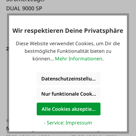
DUAL 9000 SP
Wir respektieren Deine Privatsphäre
4.450,00 €*
5.990,00 €*
Diese Website verwendet Cookies, um Dir die
2.699,00 €*
bestmögliche Funktionalität bieten zu
können...
Mehr Informationen
.
-17 %
Datenschutzeinstellungen
Nur funktionale Cookies akzeptieren
Alle Cookies akzeptieren
#FA115920
#FA101268
- Service: Impressum
Notstromgenerator
Notstromgenerator