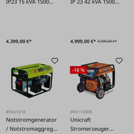
IP23 15 kVA 1500
IP 23 42 kVA 1500
U/min inkl. AVR
U/min inkl. AVR
4.399,00 €*
4.999,00 €*
5.990,00 €*
-18 %
#FA61618
#FA110008
Notstromgenerator
Unicraft
/ Notstromaggregat
Stromerzeuger