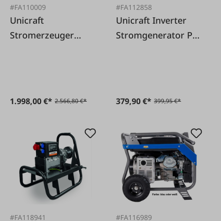
#FA110009
#FA112858
Unicraft
Unicraft Inverter
Stromerzeuger
Stromgenerator PG-
Synchron PG 800
I 12 SR
TRA
1.998,00 €*
379,90 €*
2.566,80 €*
399,95 €*
#FA118941
#FA116989