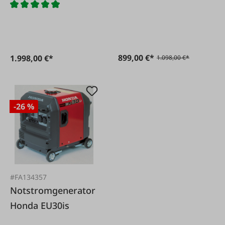
ES 8000 THI
Benzin PG-E 60 SEA
899,00 €*
1.998,00 €*
1.098,00 €*
-26 %
#FA134357
Notstromgenerator
Honda EU30is