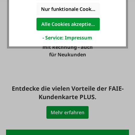
Nur funktionale Cookies akzeptieren
Alle Cookies akzeptieren
- Service: Impressum
Zahlung auf Wunsch
mit Rechnung - auch
für Neukunden
Entdecke die vielen Vorteile der FAIE-
Kundenkarte PLUS.
Mehr erfahren