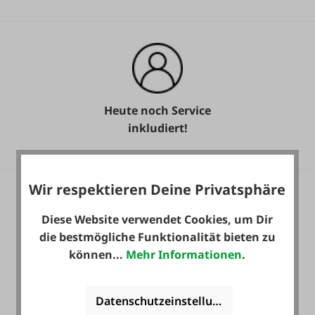
Heute noch Service
inkludiert!
Wir respektieren Deine Privatsphäre
Diese Website verwendet Cookies, um Dir
die bestmögliche Funktionalität bieten zu
können...
Mehr Informationen
.
36 Monate
Langzeit-Garantie.
Datenschutzeinstellungen