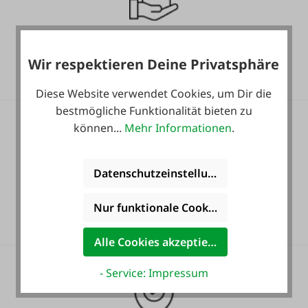
Gratis Versand für ein
ganzes Jahr! *
Wir respektieren Deine Privatsphäre
Diese Website verwendet Cookies, um Dir die
bestmögliche Funktionalität bieten zu
können...
Mehr Informationen
.
Datenschutzeinstellungen
Heute noch Service
inkludiert!
Nur funktionale Cookies akzeptieren
Alle Cookies akzeptieren
- Service: Impressum