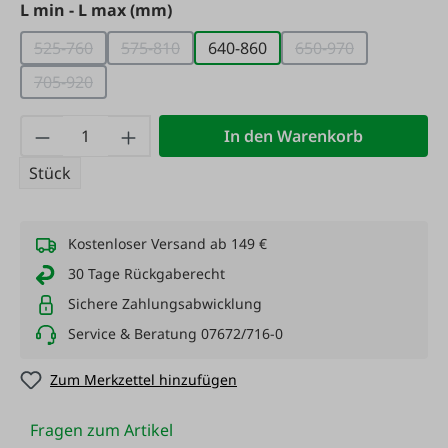
auswählen
L min - L max (mm)
525-760
575-810
640-860
650-970
(Diese Option ist zurzeit nicht verfügbar.)
(Diese Option ist zurzeit nicht verfügbar.)
(Diese Option ist z
705-920
(Diese Option ist zurzeit nicht verfügbar.)
Produkt Anzahl: Gib den gewünschten Wert
In den Warenkorb
Stück
Kostenloser Versand ab 149 €
30 Tage Rückgaberecht
Sichere Zahlungsabwicklung
Service & Beratung 07672/716-0
Zum Merkzettel hinzufügen
Fragen zum Artikel