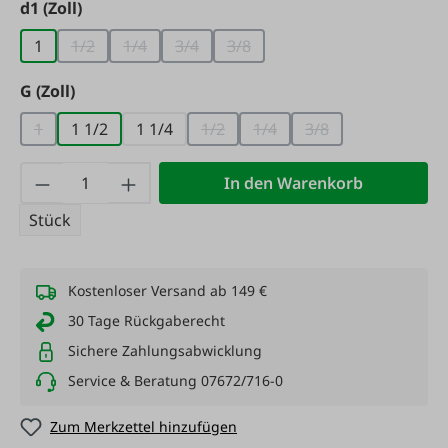
auswählen
d1 (Zoll)
1
1/2
1/4
3/4
3/8
(Diese Option ist zurzeit nicht verfügbar.)
(Diese Option ist zurzeit nicht verfügbar.)
(Diese Option ist zurzeit nicht verfügba
(Diese Option ist zurzeit nicht 
auswählen
G (Zoll)
1
1 1/2
1 1/4
1/2
1/4
3/8
(Diese Option ist zurzeit nicht verfügbar.)
(Diese Option ist zurzeit nicht verf
(Diese Option ist zurzeit ni
(Diese Option ist zu
Produkt Anzahl: Gib den gewünschten Wert
In den Warenkorb
Stück
Kostenloser Versand ab 149 €
30 Tage Rückgaberecht
Sichere Zahlungsabwicklung
Service & Beratung 07672/716-0
Zum Merkzettel hinzufügen