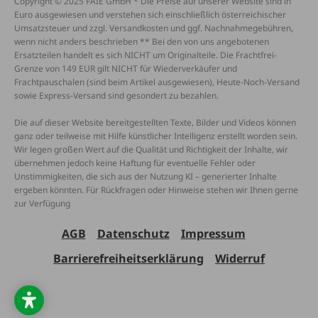
Copyright © 2025 FAIE GmbH * Die Preise auf unserer Website sind in
Euro ausgewiesen und verstehen sich einschließlich österreichischer
Umsatzsteuer und zzgl. Versandkosten und ggf. Nachnahmegebühren,
wenn nicht anders beschrieben ** Bei den von uns angebotenen
Ersatzteilen handelt es sich NICHT um Originalteile. Die Frachtfrei-
Grenze von 149 EUR gilt NICHT für Wiederverkäufer und
Frachtpauschalen (sind beim Artikel ausgewiesen), Heute-Noch-Versand
sowie Express-Versand sind gesondert zu bezahlen.
Die auf dieser Website bereitgestellten Texte, Bilder und Videos können
ganz oder teilweise mit Hilfe künstlicher Intelligenz erstellt worden sein.
Wir legen großen Wert auf die Qualität und Richtigkeit der Inhalte, wir
übernehmen jedoch keine Haftung für eventuelle Fehler oder
Unstimmigkeiten, die sich aus der Nutzung KI – generierter Inhalte
ergeben könnten. Für Rückfragen oder Hinweise stehen wir Ihnen gerne
zur Verfügung
AGB
Datenschutz
Impressum
Barrierefreiheitserklärung
Widerruf