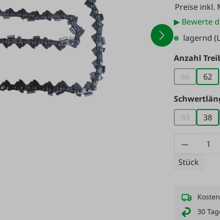
Preise inkl.
▶ Bewerte d
lagernd
(L
Anzahl Trei
56
62
(Diese Opti
Schwertlän
33
38
(Diese Opti
Produkt
Stück
Kosten
30 Tag