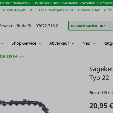
etzt Kundenkarte PLUS sichern und von vielen Vorteilen profitiere
✔ Punktewelt
✔ 30 Tage Rückgaberecht
✔ Newsletter
✔ Übe
Ersatzteilfinder
Tel: 07672 716-0
Shop-Service
Abverkauf
Neu
Ratg
22H .325 1,6 mm
Sägeket
Typ 22
Bestell-Nr:
20,95 