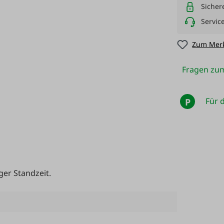
Sicher
Servic
Zum Merk
Fragen zum
Für d
P
ger Standzeit.