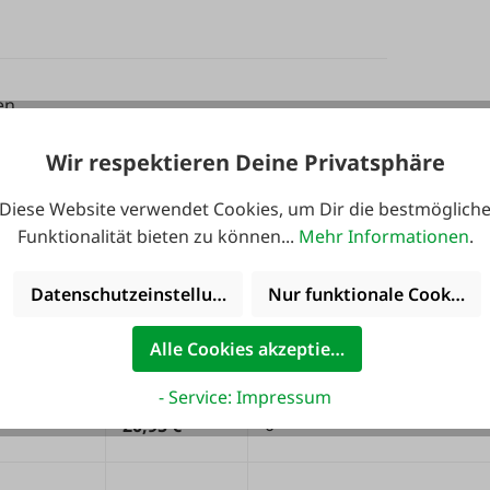
en.
Wir respektieren Deine Privatsphäre
nge (cm)
Stückpreis
Fracht AT (0 = Standard)
Diese Website verwendet Cookies, um Dir die bestmöglich
Funktionalität bieten zu können...
Mehr Informationen
.
20,95 €
0
Datenschutzeinstellungen
Nur funktionale Cookies 
Alle Cookies akzeptieren
0
20,95 €
- Service: Impressum
0
20,95 €