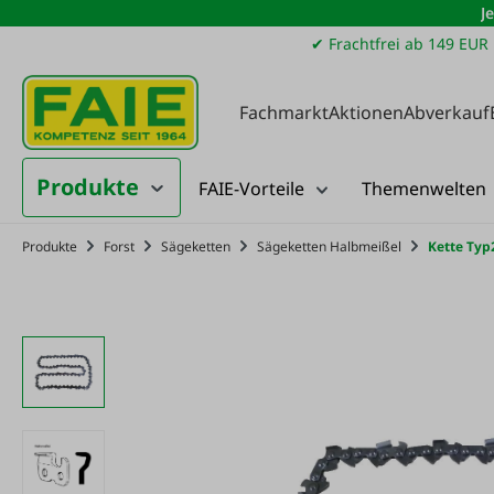
J
m Hauptinhalt springen
Zur Suche springen
Zur Hauptnavigation springen
✔ Frachtfrei ab 149 EUR
Fachmarkt
Aktionen
Abverkauf
Produkte
FAIE-Vorteile
Themenwelten
Produkte
Forst
Sägeketten
Sägeketten Halbmeißel
Kette Typ