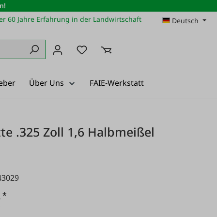
n!
r 60 Jahre Erfahrung in der Landwirtschaft
Deutsch
Du hast 0 Produkte auf dem Merkz
eber
Über Uns
FAIE-Werkstatt
te .325 Zoll 1,6 Halbmeißel
43029
*
€