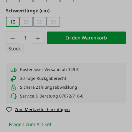
(Diese Option ist zurzeit nicht verfügbar.)
(Diese Option ist zurzeit nicht verfügbar.)
(Diese Option ist zurzeit nicht verfügbar
(Diese Option ist zurzeit nicht ve
auswählen
Schwertlänge (cm)
10
25
30
35
(Diese Option ist zurzeit nicht verfügbar.)
(Diese Option ist zurzeit nicht verfügbar.)
(Diese Option ist zurzeit nicht verfügbar
Produkt Anzahl: Gib den gewünschten Wert
In den Warenkorb
Stück
Kostenloser Versand ab 149 €
30 Tage Rückgaberecht
Sichere Zahlungsabwicklung
Service & Beratung 07672/716-0
Zum Merkzettel hinzufügen
Fragen zum Artikel