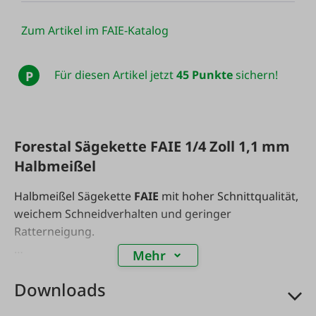
Zum Artikel im FAIE-Katalog
Für diesen Artikel jetzt
45 Punkte
sichern!
P
Forestal Sägekette FAIE 1/4 Zoll 1,1 mm
Halbmeißel
Halbmeißel Sägekette
FAIE
mit hoher Schnittqualität,
weichem Schneidverhalten und geringer
Ratterneigung.
Mehr
Passt zu vielen Stihl Akku und Benzin Kettensägen
und Hochentaster.
Downloads