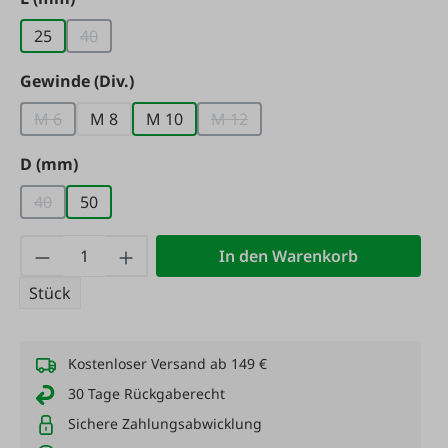
25
40
(Diese Option ist zurzeit nicht verfügbar.)
auswählen
Gewinde (Div.)
M 6
M 8
M 10
M 12
(Diese Option ist zurzeit nicht verfügbar.)
(Diese Option ist zurzeit nicht ve
auswählen
D (mm)
40
50
(Diese Option ist zurzeit nicht verfügbar.)
Produkt Anzahl: Gib den gewünschten Wert
In den Warenkorb
Stück
Kostenloser Versand ab 149 €
30 Tage Rückgaberecht
Sichere Zahlungsabwicklung