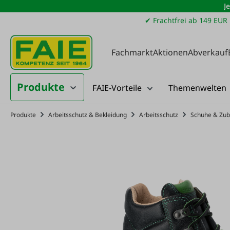
J
m Hauptinhalt springen
Zur Suche springen
Zur Hauptnavigation springen
✔ Frachtfrei ab 149 EUR
Fachmarkt
Aktionen
Abverkauf
Produkte
FAIE-Vorteile
Themenwelten
Produkte
Arbeitsschutz & Bekleidung
Arbeitsschutz
Schuhe & Zu