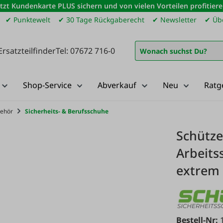
etzt Kundenkarte PLUS sichern und von vielen Vorteilen profitiere
✔ Punktewelt
✔ 30 Tage Rückgaberecht
✔ Newsletter
✔ Übe
Ersatzteilfinder
Tel: 07672 716-0
Shop-Service
Abverkauf
Neu
Ratg
behör
Sicherheits- & Berufsschuhe
Schütze 
Arbeits
extrem 
Bestell-Nr: