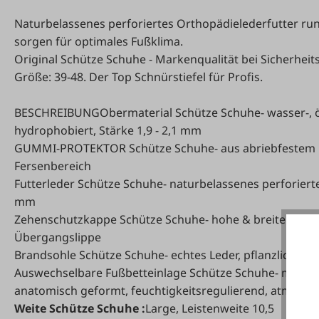
Naturbelassenes perforiertes Orthopädielederfutter ru
sorgen für optimales Fußklima.
Original Schütze Schuhe - Markenqualität bei Sicherheitss
Größe: 39-48. Der Top Schnürstiefel für Profis.
BESCHREIBUNGObermaterial Schütze Schuhe- wasser-, öl
hydrophobiert, Stärke 1,9 - 2,1 mm
GUMMI-PROTEKTOR Schütze Schuhe- aus abriebfestem Ni
Fersenbereich
Futterleder Schütze Schuhe- naturbelassenes perforiertes
mm
Zehenschutzkappe Schütze Schuhe- hohe & breite Zehens
Übergangslippe
Brandsohle Schütze Schuhe- echtes Leder, pflanzlich geg
Auswechselbare Fußbetteinlage Schütze Schuhe- mit Ku
anatomisch geformt, feuchtigkeitsregulierend, atmungsa
Weite Schütze Schuhe :
Large, Leistenweite 10,5