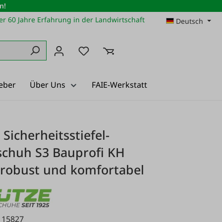
n!
r 60 Jahre Erfahrung in der Landwirtschaft
Deutsch
Du hast 0 Produkte auf dem Merkz
eber
Über Uns
FAIE-Werkstatt
Sicherheitsstiefel-
schuh S3 Bauprofi KH
robust und komfortabel
115827