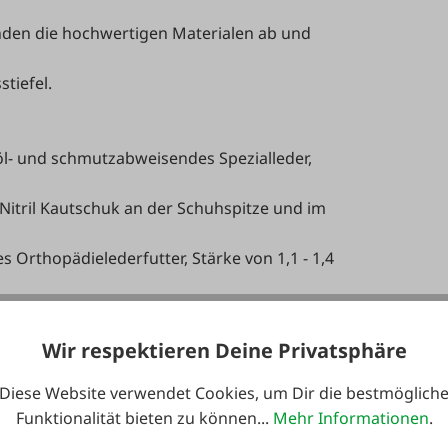
nden die hochwertigen Materialen ab und
tiefel.
- und schmutzabweisendes Spezialleder,
tril Kautschuk an der Schuhspitze und im
 Orthopädielederfutter, Stärke von 1,1 - 1,4
chutzkappe aus Stahl, mit flexibler
Wir respektieren Deine Privatsphäre
erbt, Stärke 2,4 - 2,7 mm
gelferse und ausgeprägter Senkfußstütze
Diese Website verwendet Cookies, um Dir die bestmöglich
ktiv, antibakteriell & waschbar
Funktionalität bieten zu können...
Mehr Informationen
.