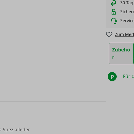
30 Tag
Sicher
Servic
Zum Merk
Zubehö
r
Für d
P
 Spezialleder