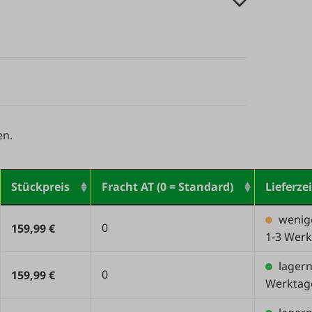
en.
Stückpreis
Fracht AT (0 = Standard)
Lieferzei
wenig
0
159,99 €
1-3 Werk
lager
0
159,99 €
Werktag