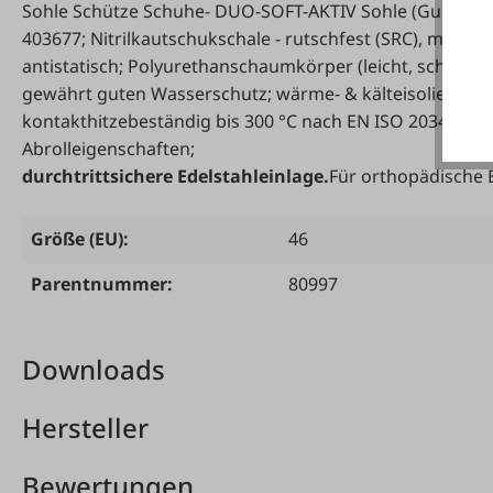
Sohle Schütze Schuhe- DUO-SOFT-AKTIV Sohle (Gummi-P
403677; Nitrilkautschukschale - rutschfest (SRC), mikrob
antistatisch; Polyurethanschaumkörper (leicht, schockab
gewährt guten Wasserschutz; wärme- & kälteisoliert nac
kontakthitzebeständig bis 300 °C nach EN ISO 20345:2
Abrolleigenschaften;
durchtrittsichere Edelstahleinlage.
Für orthopädische 
Größe (EU):
46
Parentnummer:
80997
Downloads
Hersteller
Bewertungen