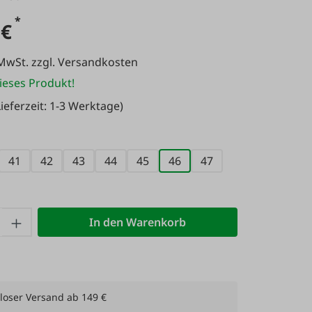
*
 €
 MwSt. zzgl. Versandkosten
ieses Produkt!
ieferzeit: 1-3 Werktage)
uswählen
41
42
43
44
45
46
47
 Anzahl: Gib den gewünschten Wert ein 
In den Warenkorb
loser Versand ab 149 €