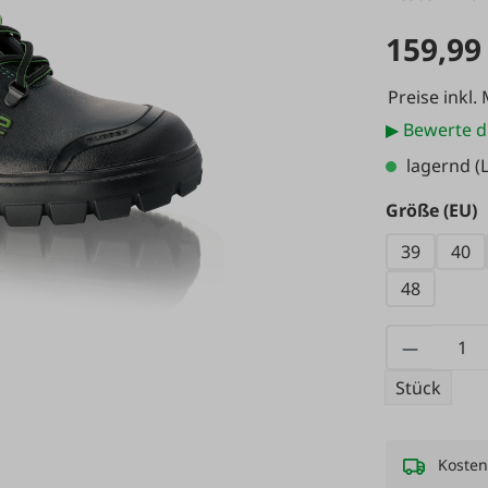
159,99
Preise inkl.
▶ Bewerte d
lagernd
(L
a
Größe (EU)
39
40
48
Produkt
Stück
Kosten