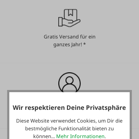
Gratis Versand für ein
ganzes Jahr! *
Heute noch Service
Wir respektieren Deine Privatsphäre
inkludiert!
Diese Website verwendet Cookies, um Dir die
bestmögliche Funktionalität bieten zu
können...
Mehr Informationen
.