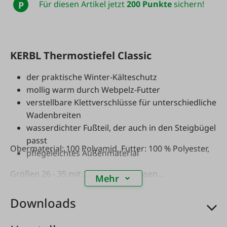
Für diesen Artikel jetzt
200 Punkte
sichern!
P
KERBL Thermostiefel Classic
der praktische Winter-Kälteschutz
mollig warm durch Webpelz-Futter
verstellbare Klettverschlüsse für unterschiedliche
Wadenbreiten
wasserdichter Fußteil, der auch in den Steigbügel
passt
Obermaterial: 100 Polyamid, Futter: 100 % Polyester,
pflegeleichtes Außenmaterial
Größen 26 - 35 mit 3 Klettverschlüssen
Mehr
Größen 36 - 45 mit 4 Klettverschlüssen
Downloads