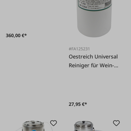
360,00 €*
#FA125231
Oestreich Universal
Reiniger für Wein-
und
Brennereibereich 1
L
27,95 €*