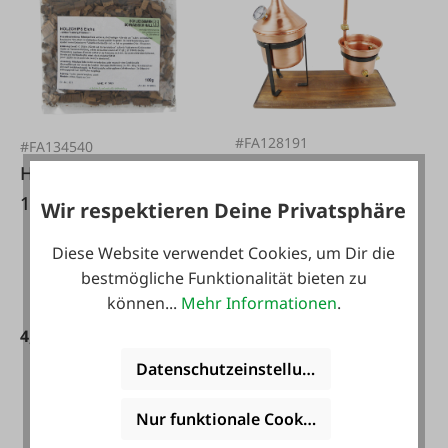
#FA128191
#FA134540
Ferrari Group
Holzchips Eiche
Destillator Mini aus
100g
Wir respektieren Deine Privatsphäre
Kupfer
Diese Website verwendet Cookies, um Dir die
bestmögliche Funktionalität bieten zu
können...
Mehr Informationen
.
289,00 €*
4,99 €*
Datenschutzeinstellungen
Nur funktionale Cookies akzeptieren