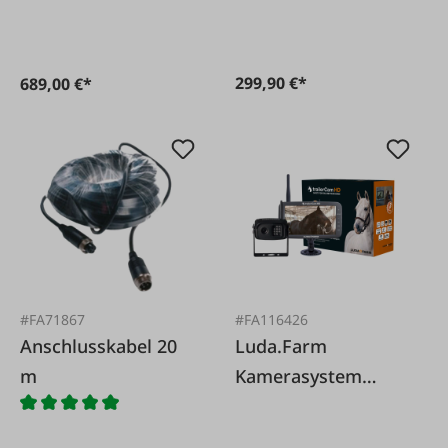
Mobility HD 7'
299,90 €*
689,00 €*
#FA71867
#FA116426
Anschlusskabel 20
Luda.Farm
m
Kamerasystem
TrailerCam HD