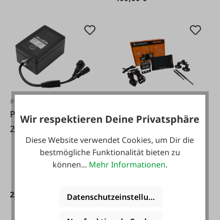
#FA134537
PowerBank
#FA116428
Wir respektieren Deine Privatsphäre
Luda.Farm
25000mAh
Diese Website verwendet Cookies, um Dir die
Kamerasystem
LudaFarm
bestmögliche Funktionalität bieten zu
MachineCam HD
können...
Mehr Informationen
.
235,00 €*
Datenschutzeinstellungen
849,50 €*