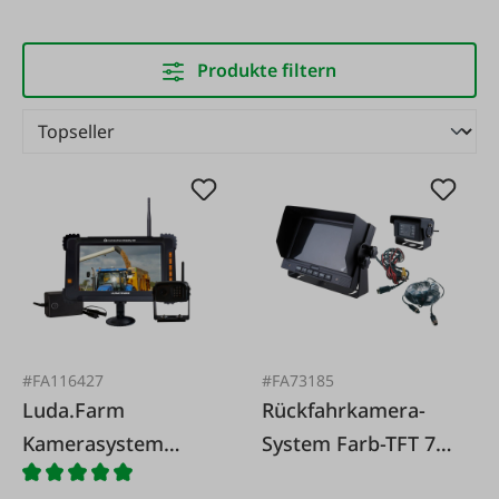
Produkte filtern
#FA116427
#FA73185
Luda.Farm
Rückfahrkamera-
Kamerasystem
System Farb-TFT 7
MachineCam
Zoll