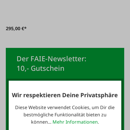
295,00 €*
Der FAIE-Newsletter:
10,- Gutschein
Jetzt für den FAIE-Newsletter
anmelden und 10,- Gutschein
Wir respektieren Deine Privatsphäre
sichern!
Diese Website verwendet Cookies, um Dir die
E-Mail-Adresse
*
bestmögliche Funktionalität bieten zu
können...
Mehr Informationen
.