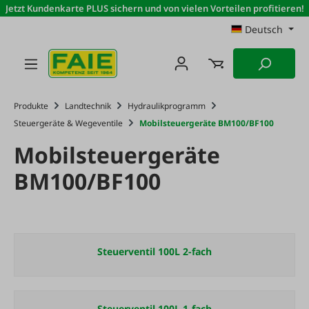
Jetzt Kundenkarte PLUS sichern und von vielen Vorteilen profitieren!
Zum Hauptinhalt springen
Deutsch
Produkte
Landtechnik
Hydraulikprogramm
Steuergeräte & Wegeventile
Mobilsteuergeräte BM100/BF100
Mobilsteuergeräte
BM100/BF100
Steuerventil 100L 2-fach
Steuerventil 100L 1-fach