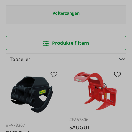
Polterzangen
Produkte filtern
#FA67806
#FA73307
SAUGUT