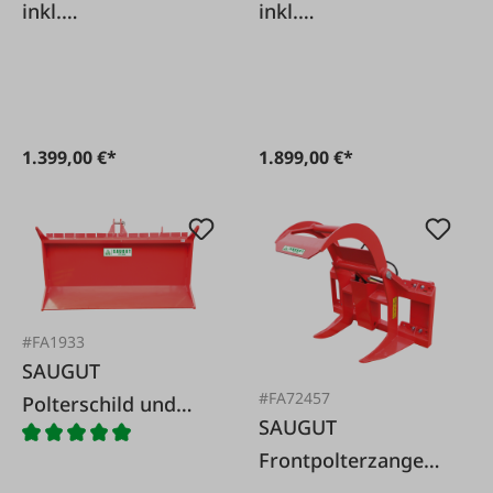
inkl.
inkl.
Sicherheitsventil
Sicherheitsventil
1.399,00 €*
1.899,00 €*
#FA1933
SAUGUT
#FA72457
Polterschild und
SAUGUT
Rückeschild 1500
Frontpolterzange
3000 mit Hauer-B-