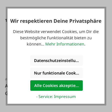
1.999,00 €*
2.199,00 €*
Wir respektieren Deine Privatsphäre
2.099,00 €*
Diese Website verwendet Cookies, um Dir die
bestmögliche Funktionalität bieten zu
können...
Mehr Informationen
.
Datenschutzeinstellungen
Nur funktionale Cookies akzeptieren
#FA130905
Alle Cookies akzeptieren
Anschweißplatte zu
GripCut 150
- Service: Impressum