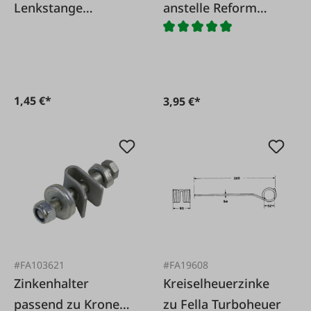
Lenkstange
anstelle Reform
Bandrechen
160.420.108,
L=295mm
1,45 €*
3,95 €*
#FA103621
#FA19608
Zinkenhalter
Kreiselheuerzinke
passend zu Krone
zu Fella Turboheuer