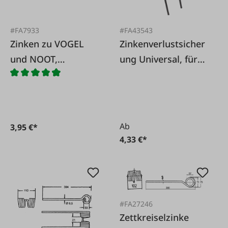
#FA7933
#FA43543
Zinken zu VOGEL
Zinkenverlustsicher
und NOOT,
ung Universal, für
Nußmüller, Bucher
Zinken Ø 8 - 10,5
mm
Ab
3,95 €*
4,33 €*
#FA27246
Zettkreiselzinke