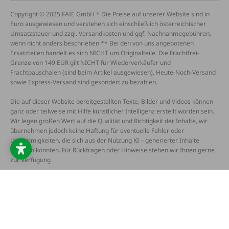
Copyright © 2025 FAIE GmbH * Die Preise auf unserer Website sind in
Euro ausgewiesen und verstehen sich einschließlich österreichischer
Umsatzsteuer und zzgl. Versandkosten und ggf. Nachnahmegebühren,
wenn nicht anders beschrieben ** Bei den von uns angebotenen
Ersatzteilen handelt es sich NICHT um Originalteile. Die Frachtfrei-
Grenze von 149 EUR gilt NICHT für Wiederverkäufer und
Frachtpauschalen (sind beim Artikel ausgewiesen), Heute-Noch-Versand
sowie Express-Versand sind gesondert zu bezahlen.
Die auf dieser Website bereitgestellten Texte, Bilder und Videos können
ganz oder teilweise mit Hilfe künstlicher Intelligenz erstellt worden sein.
Wir legen großen Wert auf die Qualität und Richtigkeit der Inhalte, wir
übernehmen jedoch keine Haftung für eventuelle Fehler oder
Unstimmigkeiten, die sich aus der Nutzung KI – generierter Inhalte
ergeben könnten. Für Rückfragen oder Hinweise stehen wir Ihnen gerne
zur Verfügung
AGB
Datenschutz
Impressum
Barrierefreiheitserklärung
Widerruf