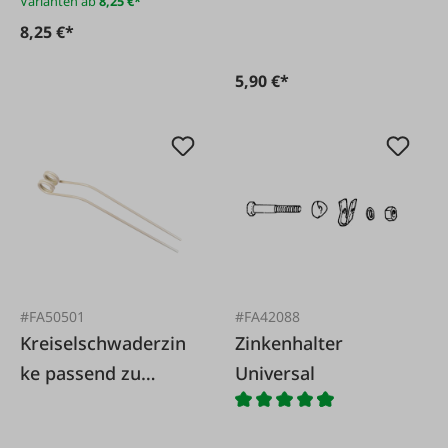
Varianten ab
8,25 €*
8,25 €*
5,90 €*
#FA50501
#FA42088
Kreiselschwaderzin
Zinkenhalter
ke passend zu
Universal
Swadro