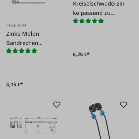
Kreiselschwaderzin
ke passend zu
Pöttinger TOP und
#FA68294
EUROTOP
Zinke Molon
Bandrechen
Speedy2
6,25 €*
4,15 €*