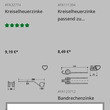
#FA32774
#FA111394
Kreiselheuerzinke
Kreiselheuerzinke
passend zu
Pöttinger 436.148
8,49 €*
9,19 €*
#FA123712
Bandrechenzinke
anstelle Reform
#FA939