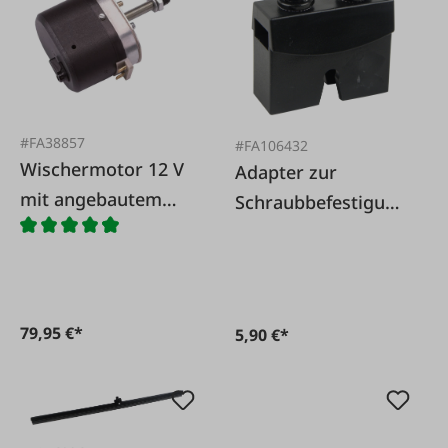
#FA38857
#FA106432
Wischermotor 12 V
Adapter zur
mit angebautem
Schraubbefestigung
Schalter - ohne
Wischerblätter
Parkstellung.
79,95 €*
5,90 €*