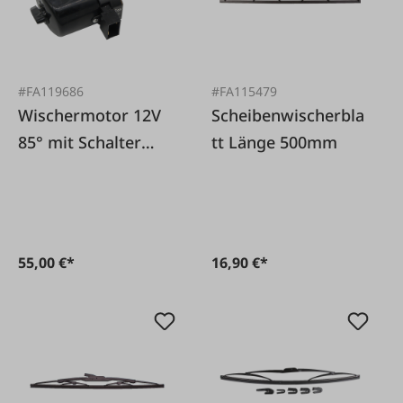
#FA119686
#FA115479
Wischermotor 12V
Scheibenwischerbla
85° mit Schalter
tt Länge 500mm
ohne Parkstellung
55,00 €*
16,90 €*