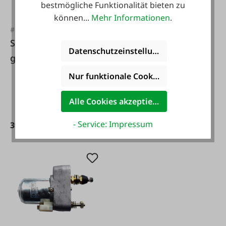
bestmögliche Funktionalität bieten zu
können...
Mehr Informationen
.
#FA104147
#FA25023
Scheibenwaschanla
Scheibenwischerbla
Datenschutzeinstellungen
ge 12Volt 1,2Liter
tt, 600 mm
kompl.
Nur funktionale Cookies akzeptieren
Alle Cookies akzeptieren
- Service: Impressum
39,95 €*
29,95 €*