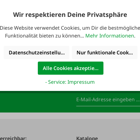
7,95 €*
Wir respektieren Deine Privatsphäre
29,95 €*
Diese Website verwendet Cookies, um Dir die bestmöglich
Funktionalität bieten zu können...
Mehr Informationen
.
Datenschutzeinstellungen
Nur funktionale Cookies 
Alle Cookies akzeptieren
- Service: Impressum
anmelden und 10,-
E-Mail-Adresse
*
 erreichbar:
Kataloge