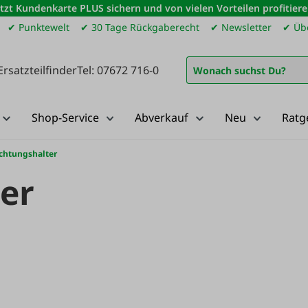
etzt Kundenkarte PLUS sichern und von vielen Vorteilen profitiere
✔ Punktewelt
✔ 30 Tage Rückgaberecht
✔ Newsletter
✔ Übe
Ersatzteilfinder
Tel: 07672 716-0
Shop-Service
Abverkauf
Neu
Ratg
chtungshalter
er