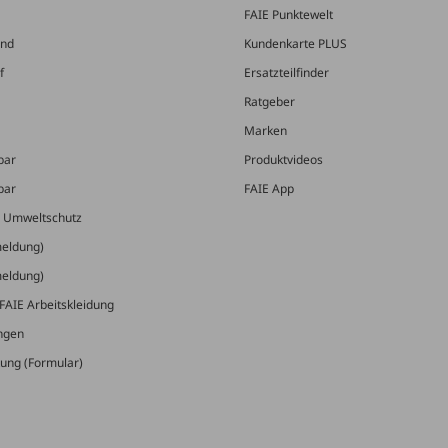
FAIE Punktewelt
and
Kundenkarte PLUS
f
Ersatzteilfinder
Ratgeber
Marken
bar
Produktvideos
bar
FAIE App
& Umweltschutz
meldung)
meldung)
FAIE Arbeitskleidung
ungen
ung (Formular)