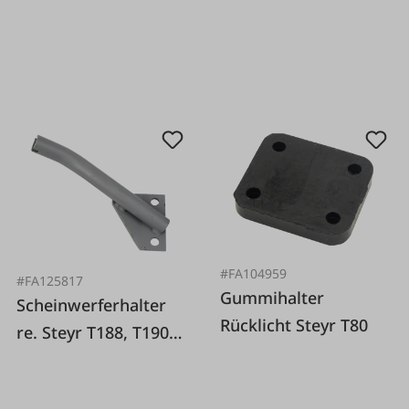
#FA104959
#FA125817
Gummihalter
Scheinwerferhalter
Rücklicht Steyr T80
re. Steyr T188, T190,
T288, T290