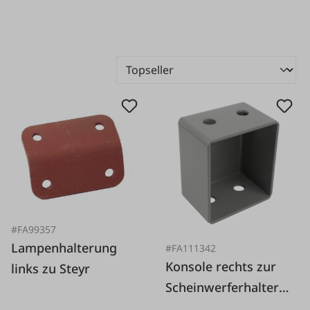
#FA99357
Lampenhalterung
#FA111342
Konsole rechts zur
links zu Steyr
Scheinwerferhalteru
ng Steyr T80