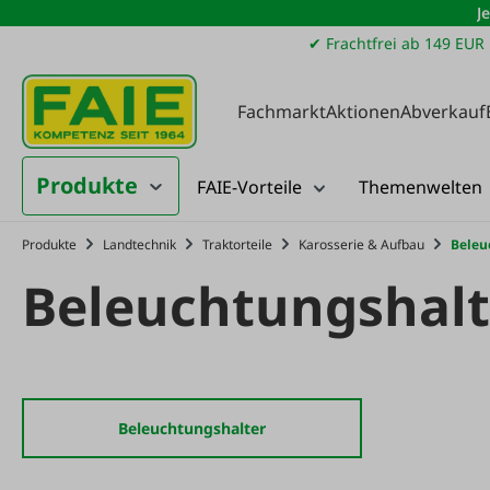
J
m Hauptinhalt springen
Zur Suche springen
Zur Hauptnavigation springen
✔ Frachtfrei ab 149 EUR
Fachmarkt
Aktionen
Abverkauf
Produkte
FAIE-Vorteile
Themenwelten
Produkte
Landtechnik
Traktorteile
Karosserie & Aufbau
Beleu
Beleuchtungshalt
Beleuchtungshalter