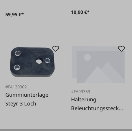
10,90 €*
59,95 €*
#FA130302
#FA99359
Gummiunterlage
Halterung
Steyr 3 Loch
Beleuchtungssteckd
ose