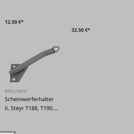
12,50 €*
32,50 €*
#FA125816
Scheinwerferhalter
li. Steyr T188, T190,
T288, T290