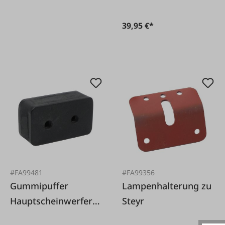
39,95 €*
#FA99481
#FA99356
Gummipuffer
Lampenhalterung zu
Hauptscheinwerfer
Steyr
T80