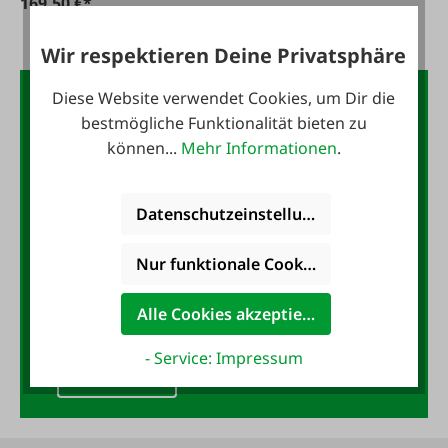
169,50 €*
Wir respektieren Deine Privatsphäre
Diese Website verwendet Cookies, um Dir die
Der FAIE-Newsletter:
bestmögliche Funktionalität bieten zu
10,- Gutschein
können...
Mehr Informationen
.
Jetzt für den FAIE-Newsletter
Datenschutzeinstellungen
anmelden und 10,- Gutschein
sichern!
Nur funktionale Cookies akzeptieren
E-Mail-Adresse
*
Alle Cookies akzeptieren
- Service: Impressum
Anmelden