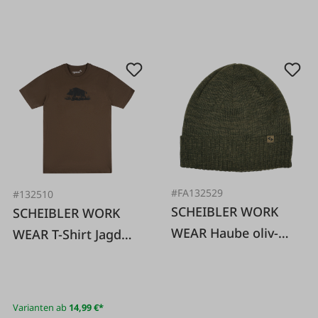
#FA132529
#132510
SCHEIBLER WORK
SCHEIBLER WORK
WEAR Haube oliv-
WEAR T-Shirt Jagd
meliert
Wildschwein braun
Einheitsgröße
Varianten ab
14,99 €*