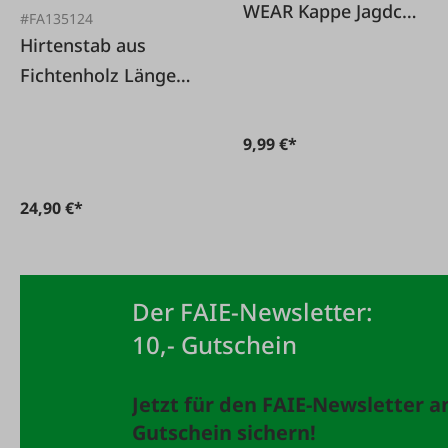
WEAR Kappe Jagdcap
#FA135124
orange
Hirtenstab aus
Einheitsgröße
Fichtenholz Länge
165 cm
9,99 €*
24,90 €*
Der FAIE-Newsletter:
10,- Gutschein
Jetzt für den FAIE-Newsletter 
Gutschein sichern!