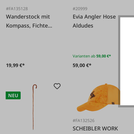
#FA135128
#20999
Wanderstock mit
Evia Angler Hose
Kompass, Fichte
Aldudes
Länge 120,5 cm
Varianten ab
59,00 €*
19,99 €*
59,00 €*
NEU
#FA132526
SCHEIBLER WORK