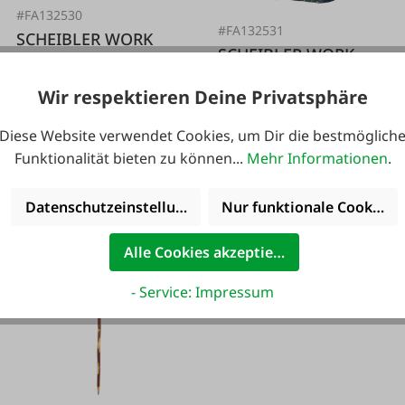
#FA132530
#FA132531
SCHEIBLER WORK
SCHEIBLER WORK
WEAR
WEAR
Multifunktionstuch
Wir respektieren Deine Privatsphäre
Multifunktionstuch
Camo orange
Camo oliv
Diese Website verwendet Cookies, um Dir die bestmöglich
Einheitsgröße
Funktionalität bieten zu können...
Mehr Informationen
.
Einheitsgröße
5,99 €*
5,99 €*
Datenschutzeinstellungen
Nur funktionale Cookies 
Alle Cookies akzeptieren
NEU
- Service: Impressum