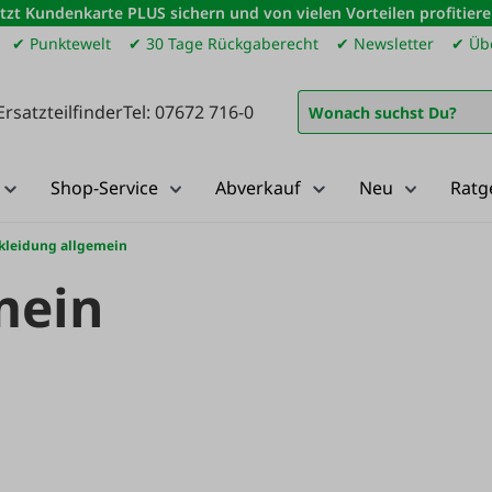
etzt Kundenkarte PLUS sichern und von vielen Vorteilen profitiere
✔ Punktewelt
✔ 30 Tage Rückgaberecht
✔ Newsletter
✔ Übe
Ersatzteilfinder
Tel: 07672 716-0
Shop-Service
Abverkauf
Neu
Ratg
kleidung allgemein
mein