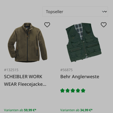
#56875
#132515
Behr Anglerweste
SCHEIBLER WORK
WEAR Fleecejacke
Köllnbach oliv
Varianten ab
59,99 €*
Varianten ab
34,99 €*