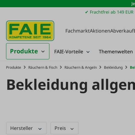
J
m Hauptinhalt springen
Zur Suche springen
Zur Hauptnavigation springen
✔ Frachtfrei ab 149 EUR
Fachmarkt
Aktionen
Abverkauf
Produkte
FAIE-Vorteile
Themenwelten
Produkte
Räuchern & Fisch
Räuchern & Angeln
Bekleidung
Be
Bekleidung allge
Hersteller
Preis