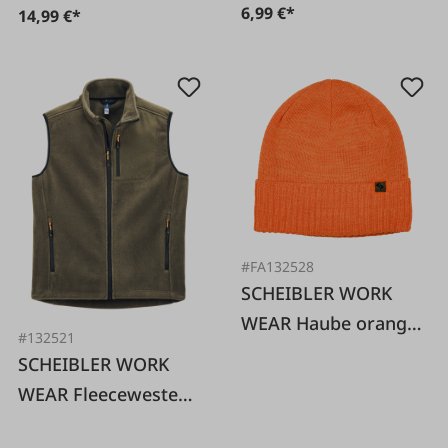
6,99 €*
14,99 €*
#FA132528
SCHEIBLER WORK
WEAR Haube orange-
#132521
meliert
SCHEIBLER WORK
Einheitsgröße
WEAR Fleeceweste
Wellerbach oliv