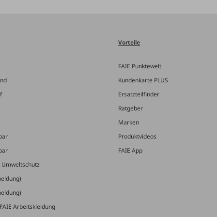
Vorteile
FAIE Punktewelt
and
Kundenkarte PLUS
f
Ersatzteilfinder
Ratgeber
Marken
bar
Produktvideos
bar
FAIE App
& Umweltschutz
meldung)
meldung)
FAIE Arbeitskleidung