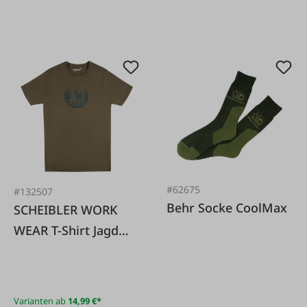
#62675
#132507
Behr Socke CoolMax
SCHEIBLER WORK
WEAR T-Shirt Jagd
Hirschmotiv
dunkeloliv
Varianten ab
14,99 €*