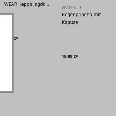
WEAR Kappe Jagdcap
#FA135129
oliv Einheitsgröße
Regenponcho mit
Kapuze
9,99 €*
e
19,99 €*
akzeptieren