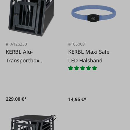
#FA126330
#105069
KERBL Alu-
KERBL Maxi Safe
Transportbox
LED Halsband
Vacation klein 77
x55 x 50 cm
229,00 €*
14,95 €*