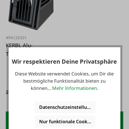
#FA126331
KERBL Alu-
Transportbox
Wir respektieren Deine Privatsphäre
Vacation mittel 92 x
65 x 68,5 cm
Diese Website verwendet Cookies, um Dir die
bestmögliche Funktionalität bieten zu
können...
Mehr Informationen
.
269,00 €*
Datenschutzeinstellungen
Der FAIE-Newsletter:
Nur funktionale Cookies akzeptieren