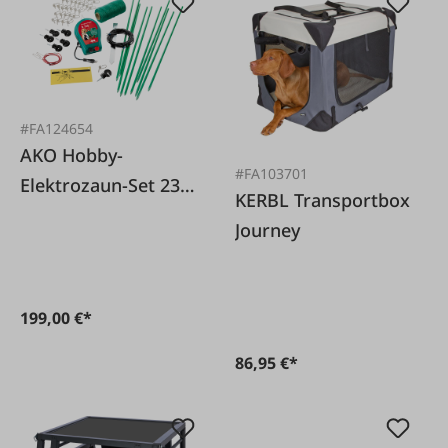
#FA124654
AKO Hobby-
#FA103701
Elektrozaun-Set 230
KERBL Transportbox
Volt
Journey
199,00 €*
86,95 €*