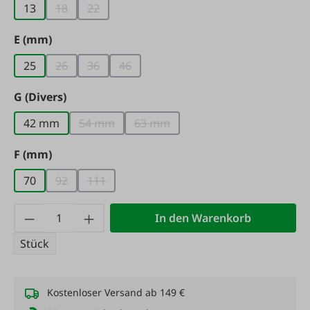
13
18
22
(Diese Option ist zurzeit nicht verfügbar.)
(Diese Option ist zurzeit nicht verfügbar.)
auswählen
E (mm)
25
26
36
46
(Diese Option ist zurzeit nicht verfügbar.)
(Diese Option ist zurzeit nicht verfügbar.)
(Diese Option ist zurzeit nicht verfügbar
auswählen
G (Divers)
42 mm
54 mm
63 mm
(Diese Option ist zurzeit nicht verfügbar.)
(Diese Option ist zurzeit nicht ver
auswählen
F (mm)
70
92
111
(Diese Option ist zurzeit nicht verfügbar.)
(Diese Option ist zurzeit nicht verfügbar.)
Produkt Anzahl: Gib den gewünschten Wert
In den Warenkorb
Stück
Kostenloser Versand ab 149 €