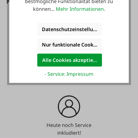
Kundenkarte PLUS Vorteile
bestmögliche Funktionalität bieten zu
können...
Mehr Informationen
.
Datenschutzeinstellungen
Nur funktionale Cookies akzeptieren
Gratis Versand für ein
Alle Cookies akzeptieren
ganzes Jahr! *
- Service: Impressum
Heute noch Service
inkludiert!