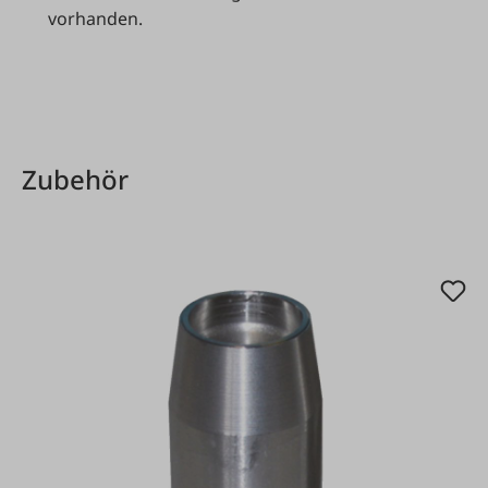
vorhanden.
Produktgalerie überspringen
Zubehör