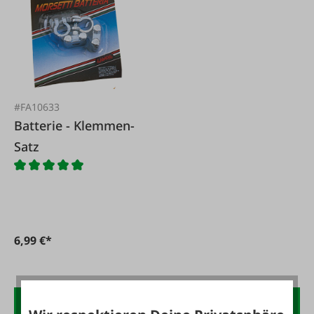
#FA10633
Batterie - Klemmen-
Satz
6,99 €*
Der FAIE-Newsletter: