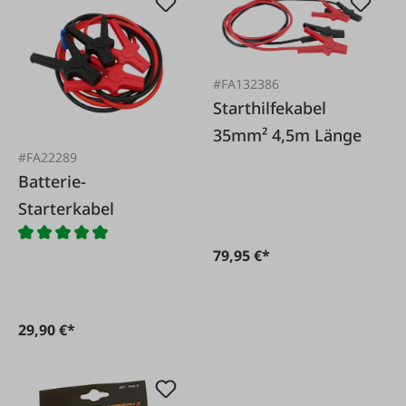
#FA132386
Starthilfekabel
35mm² 4,5m Länge
#FA22289
Batterie-
Starterkabel
79,95 €*
29,90 €*