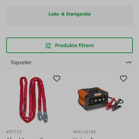
Lade- & Startgeräte
Produkte filtern
#97713
#FA116184