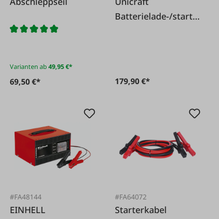
Abschleppseil
Unicraft
Batterielade-/startg
eräte BC 30 E S
Varianten ab
49,95 €*
179,90 €*
69,50 €*
#FA48144
#FA64072
EINHELL
Starterkabel