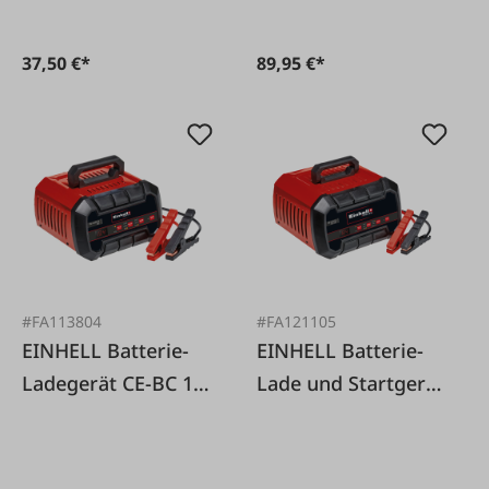
37,50 €*
89,95 €*
#FA113804
#FA121105
EINHELL Batterie-
EINHELL Batterie-
Ladegerät CE-BC 15
Lade und Startgerät
M
CE-BC 30M