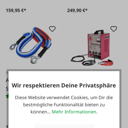
159,95 €*
249,90 €*
#FA29115
#FA59680
Abschleppseil
Wir respektieren Deine Privatsphäre
Elmag Lade- und
Stretch 2500/4
Startgerät Eurostart
Diese Website verwendet Cookies, um Dir die
451
bestmögliche Funktionalität bieten zu
können...
Mehr Informationen
.
19,95 €*