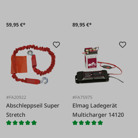
59,95 €*
89,95 €*
#FA20922
#FA75975
Abschleppseil Super
Elmag Ladegerät
Stretch
Multicharger 14120