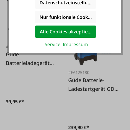
Datenschutzeinstellungen
498,00 €*
Nur funktionale Cookies akzeptieren
Alle Cookies akzeptieren
- Service: Impressum
#FA131533
Güde
Batterieladegerät
GAB 12/6V-4A
#FA125180
Güde Batterie-
Ladestartgerät GDB
24V/12V-250
39,95 €*
239,90 €*