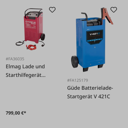
#FA36035
Elmag Lade und
Starthilfegerät
#FA125179
Eurostart 650
Güde Batterielade-
Startgerät V 421C
799,00 €*