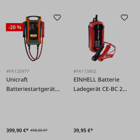
-20 %
#FA120977
#FA113802
Unicraft
EINHELL Batterie
Batteriestartgerät
Ladegerät CE-BC 2
SB201MS I-Start
M
800A
399,90 €*
39,95 €*
498,00 €*