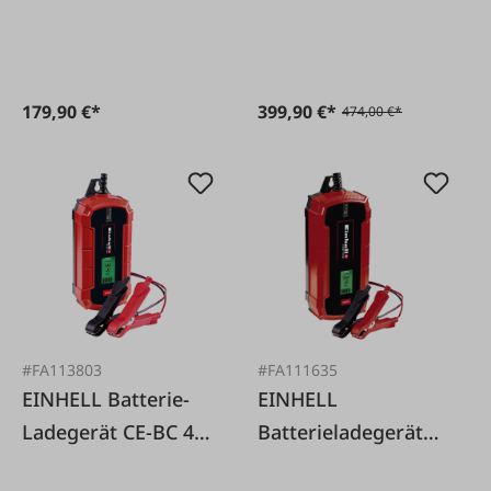
179,90 €*
399,90 €*
474,00 €*
#FA113803
#FA111635
EINHELL Batterie-
EINHELL
Ladegerät CE-BC 4
Batterieladegerät
M
CE-BC 10M