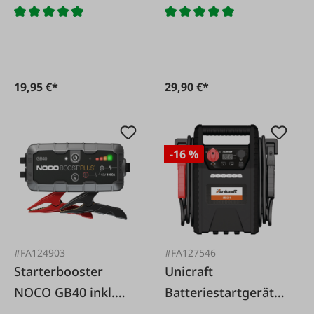
19,95 €*
29,90 €*
-16 %
#FA124903
#FA127546
Starterbooster
Unicraft
NOCO GB40 inkl.
Batteriestartgerät
Ladegerät
SB 501