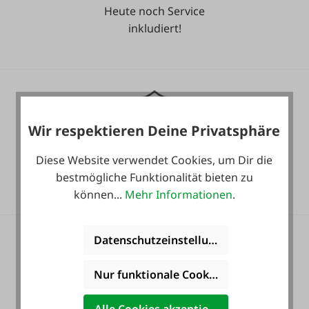
Heute noch Service
inkludiert!
Wir respektieren Deine Privatsphäre
36 Monate
Diese Website verwendet Cookies, um Dir die
Langzeit-Garantie.
bestmögliche Funktionalität bieten zu
können...
Mehr Informationen
.
Datenschutzeinstellungen
Nur funktionale Cookies akzeptieren
Zahlung auf Wunsch