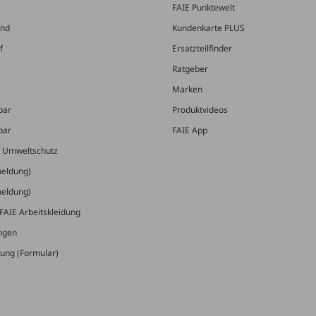
FAIE Punktewelt
and
Kundenkarte PLUS
f
Ersatzteilfinder
Ratgeber
Marken
bar
Produktvideos
bar
FAIE App
& Umweltschutz
meldung)
meldung)
FAIE Arbeitskleidung
ungen
ung (Formular)