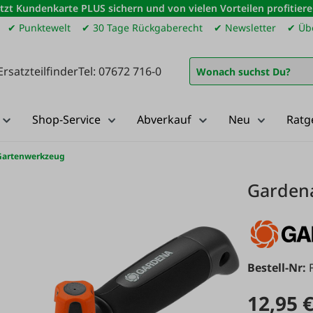
etzt Kundenkarte PLUS sichern und von vielen Vorteilen profitiere
✔ Punktewelt
✔ 30 Tage Rückgaberecht
✔ Newsletter
✔ Übe
Ersatzteilfinder
Tel: 07672 716-0
Shop-Service
Abverkauf
Neu
Ratg
Gartenwerkzeug
Garden
Bestell-Nr:
12,95 