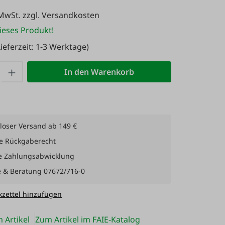
 MwSt. zzgl. Versandkosten
ieses Produkt!
ieferzeit: 1-3 Werktage)
 Anzahl: Gib den gewünschten Wert ein 
In den Warenkorb
loser Versand ab 149 €
e Rückgaberecht
e Zahlungsabwicklung
e & Beratung 07672/716-0
zettel hinzufügen
 Artikel
Zum Artikel im FAIE-Katalog