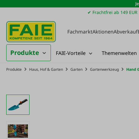
J
m Hauptinhalt springen
Zur Suche springen
Zur Hauptnavigation springen
✔ Frachtfrei ab 149 EUR
Fachmarkt
Aktionen
Abverkauf
Produkte
FAIE-Vorteile
Themenwelten
Produkte
Haus, Hof & Garten
Garten
Gartenwerkzeug
Hand 