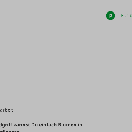
Für d
P
arbeit
griff kannst Du einfach Blumen in