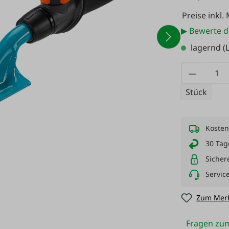
Preise inkl.
▶ Bewerte d
lagernd
(L
Produkt
Stück
Kosten
30 Tag
Sicher
Servic
Zum Merk
Fragen zum