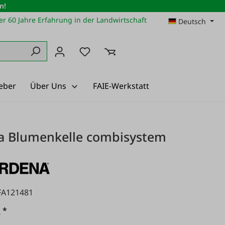
n!
r 60 Jahre Erfahrung in der Landwirtschaft
Deutsch
Du hast 0 Produkte auf dem Merkz
eber
Über Uns
FAIE-Werkstatt
a Blumenkelle combisystem
FA121481
*
€