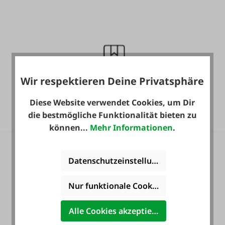
Wir respektieren Deine Privatsphäre
Gratis Versand für ein
ganzes Jahr! *
Diese Website verwendet Cookies, um Dir
die bestmögliche Funktionalität bieten zu
können...
Mehr Informationen
.
Datenschutzeinstellungen
Nur funktionale Cookies akzeptieren
Heute noch Service
inkludiert!
Alle Cookies akzeptieren