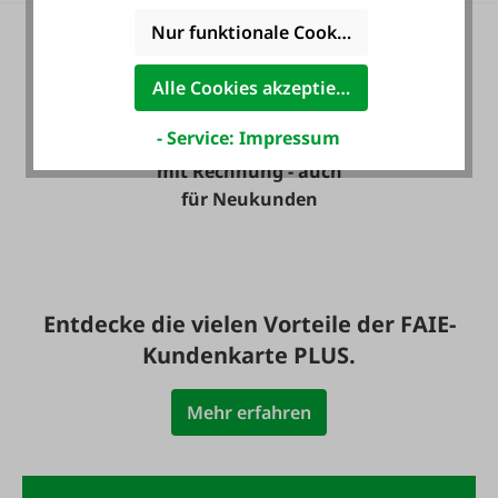
Nur funktionale Cookies akzeptieren
Alle Cookies akzeptieren
- Service: Impressum
Zahlung auf Wunsch
mit Rechnung - auch
für Neukunden
Entdecke die vielen Vorteile der FAIE-
Kundenkarte PLUS.
Mehr erfahren