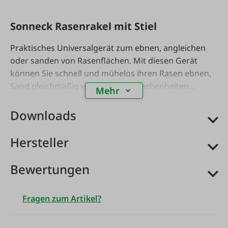
Sonneck Rasenrakel mit Stiel
Praktisches Universalgerät zum ebnen, angleichen
oder sanden von Rasenflächen. Mit diesen Gerät
können Sie schnell und mühelos ihren Rasen ebnen,
Sand gleichmäßig verteilen und Unebenheiten
Mehr
ausgleichen - für Ihren perfekten Rasen.
Maße:
75x45x2cm, mit Stiel 185cm, robuste verzinkte
Downloads
Ausführung. Made in Austria.
Hersteller
Bewertungen
Fragen zum Artikel?