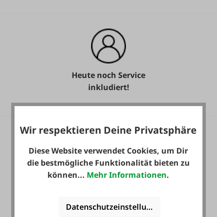
Heute noch Service
inkludiert!
Wir respektieren Deine Privatsphäre
Diese Website verwendet Cookies, um Dir
die bestmögliche Funktionalität bieten zu
können...
Mehr Informationen
.
36 Monate
Langzeit-Garantie.
Datenschutzeinstellungen