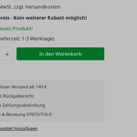
 MwSt. zzgl. Versandkosten
reis - Kein weiterer Rabatt möglich!
ieses Produkt!
ieferzeit: 1-3 Werktage)
 Anzahl: Gib den gewünschten Wert ein 
In den Warenkorb
loser Versand ab 149 €
e Rückgaberecht
e Zahlungsabwicklung
e & Beratung 07672/716-0
zettel hinzufügen