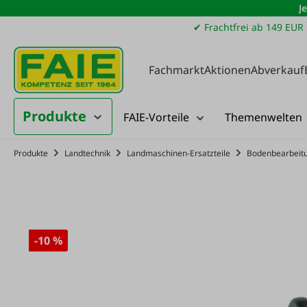
J
m Hauptinhalt springen
Zur Suche springen
Zur Hauptnavigation springen
✔ Frachtfrei ab 149 EUR
Fachmarkt
Aktionen
Abverkauf
Produkte
FAIE-Vorteile
Themenwelten
Produkte
Landtechnik
Landmaschinen-Ersatzteile
Bodenbearbeit
-10 %