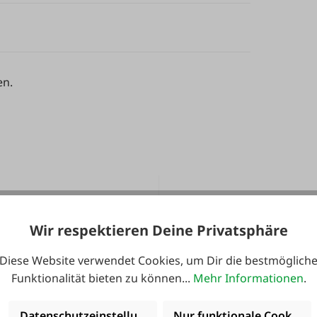
en.
Wir respektieren Deine Privatsphäre
Diese Website verwendet Cookies, um Dir die bestmöglich
ute noch Service
36 Monate
Funktionalität bieten zu können...
Mehr Informationen
.
inkludiert!
Langzeit-Garanti
Datenschutzeinstellungen
Nur funktionale Cookies 