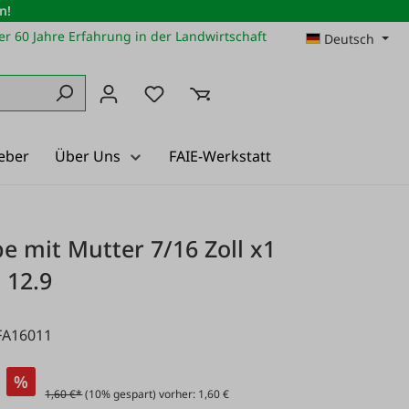
n!
r 60 Jahre Erfahrung in der Landwirtschaft
Deutsch
Du hast 0 Produkte auf dem Merkz
eber
Über Uns
FAIE-Werkstatt
e mit Mutter 7/16 Zoll x1
, 12.9
FA16011
%
1,60 €*
(10% gespart) vorher: 1,60 €