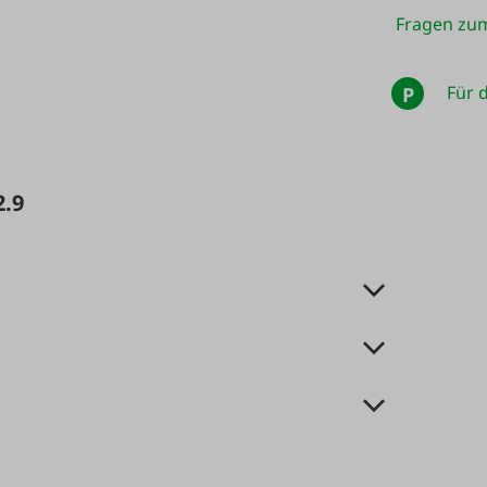
Fragen zum
Für d
P
2.9