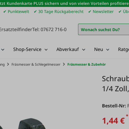
etzt Kundenkarte PLUS sichern und von vielen Vorteilen profitiere
✔ Punktewelt
✔ 30 Tage Rückgaberecht
✔ Newsletter
✔ Übe
Ersatzteilfinder
Tel: 07672 716-0
Shop-Service
Abverkauf
Neu
Ratg
ung
Fräsmesser & Schlegelmesser
Fräsmesser & Zubehör
Schraub
1/4 Zoll
Bestell-Nr:
*
1,44 €