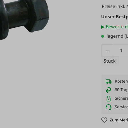
Preise inkl.
Unser Bestp
▶ Bewerte d
lagernd
(L
Produkt
Stück
Kosten
30 Tag
Sicher
Servic
Zum Merk