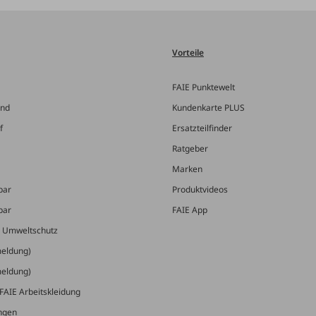
Vorteile
FAIE Punktewelt
and
Kundenkarte PLUS
f
Ersatzteilfinder
Ratgeber
Marken
bar
Produktvideos
bar
FAIE App
& Umweltschutz
meldung)
meldung)
FAIE Arbeitskleidung
ungen