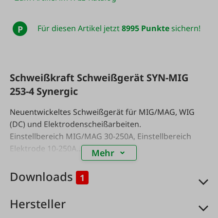
Für diesen Artikel jetzt
8995 Punkte
sichern!
P
Schweißkraft Schweißgerät SYN-MIG
253-4 Synergic
Neuentwickeltes Schweißgerät für MIG/MAG, WIG
(DC) und Elektrodenscheißarbeiten.
Einstellbereich MIG/MAG 30-250A, Einstellbereich
Elektrode 10-250A.
Mehr
Dieser Schweißer ist für MIG/MAG oder WIG (DC)
Downloads
1
Schutzgasschweißen aber auch für den Einsatzvon
Elektroden geeignet.
Hersteller
Optimales Schweißergebnis durch stufenlos