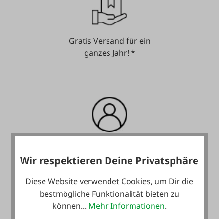
Blechdicken: ab 0,8 mm Stahl - u. Edelstahl, ab 1,0 mm
bei Aluminium.
Leistungsaufnahme: 400 Volt, 12,5 kVA
Gratis Versand für ein
ganzes Jahr! *
Heute noch Service
inkludiert!
Wir respektieren Deine Privatsphäre
Diese Website verwendet Cookies, um Dir die
bestmögliche Funktionalität bieten zu
können...
Mehr Informationen
.