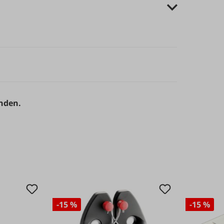
anden.
-15 %
-15 %