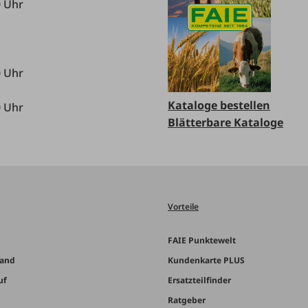
0 Uhr
0 Uhr
Kataloge bestellen
0 Uhr
Blätterbare Kataloge
Vorteile
FAIE Punktewelt
sand
Kundenkarte PLUS
uf
Ersatzteilfinder
Ratgeber