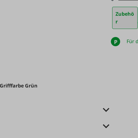
Zubehö
r
Für d
P
Grifffarbe Grün