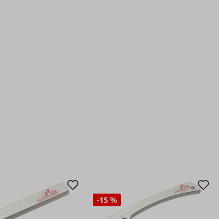
-15 %