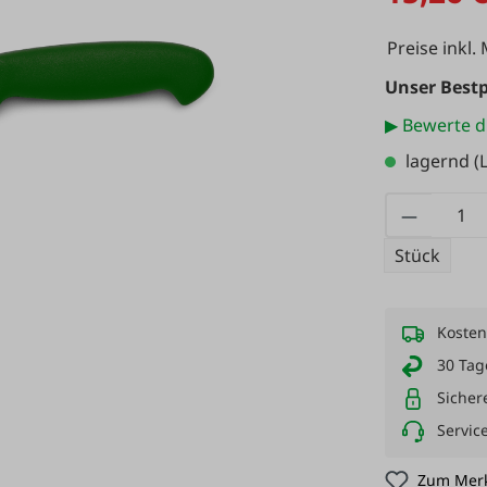
Preise inkl.
Unser Bestp
▶ Bewerte d
lagernd
(L
Produkt
Stück
Kosten
30 Tag
Sicher
Servic
Zum Merk