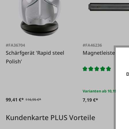
#FA36704
#FA46236
Schärfgerät 'Rapid steel
Magnetleiste Kuns
Polish'
D
Varianten ab
10,19 €*
99,41 €*
7,19 €*
116,95 €*
Kundenkarte PLUS Vorteile