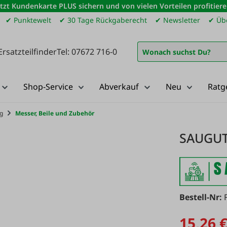
etzt Kundenkarte PLUS sichern und von vielen Vorteilen profitiere
✔ Punktewelt
✔ 30 Tage Rückgaberecht
✔ Newsletter
✔ Übe
Ersatzteilfinder
Tel: 07672 716-0
Shop-Service
Abverkauf
Neu
Ratg
g
Messer, Beile und Zubehör
SAUGUT
Bestell-Nr:
15,26 