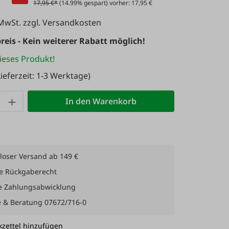
17,95 €*
(14.99% gespart) vorher: 17,95 €
 MwSt. zzgl. Versandkosten
reis - Kein weiterer Rabatt möglich!
ieses Produkt!
ieferzeit: 1-3 Werktage)
 Anzahl: Gib den gewünschten Wert ein 
In den Warenkorb
loser Versand ab 149 €
e Rückgaberecht
e Zahlungsabwicklung
e & Beratung 07672/716-0
zettel hinzufügen