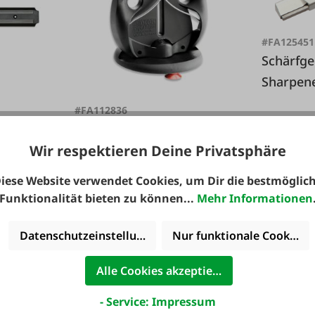
#FA125451
Schärfgerät 
Sharpen
#FA112836
tstoff
Schärfgerät-Set 'Rapid steel
action'
Wir respektieren Deine Privatsphäre
26,31 €*
3
iese Website verwendet Cookies, um Dir die bestmöglic
Funktionalität bieten zu können...
Mehr Informationen
Datenschutzeinstellungen
Nur funktionale Cookies 
110,46 €*
129,95 €*
Alle Cookies akzeptieren
- Service: Impressum