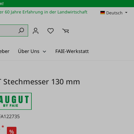
n!
r 60 Jahre Erfahrung in der Landwirtschaft
Deutsch
Du hast 0 Produkte auf dem Merkz
eber
Über Uns
FAIE-Werkstatt
 Stechmesser 130 mm
FA122735
*
€
%