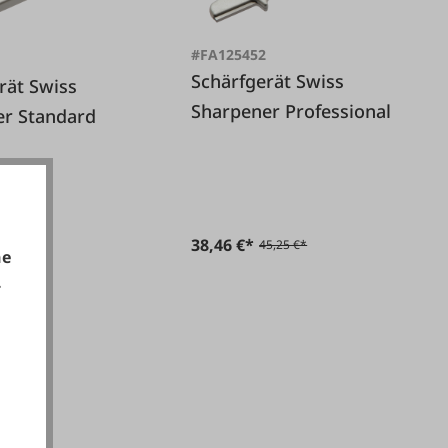
#FA125452
Schärfgerät Swiss
Swiss
Sharpener Professional
er Standard
38,46 €*
45,25 €*
0,95 €*
he
.
akzeptieren