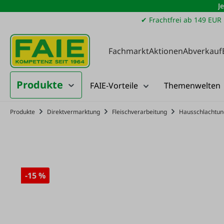
J
m Hauptinhalt springen
Zur Suche springen
Zur Hauptnavigation springen
✔ Frachtfrei ab 149 EUR
Fachmarkt
Aktionen
Abverkauf
Produkte
FAIE-Vorteile
Themenwelten
Produkte
Direktvermarktung
Fleischverarbeitung
Hausschlachtun
-15 %