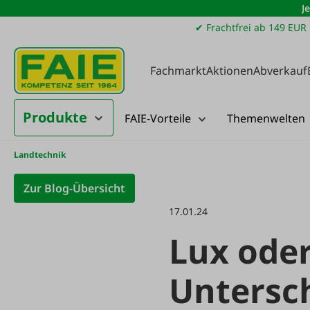
J
m Hauptinhalt springen
Zur Suche springen
Zur Hauptnavigation springen
✔ Frachtfrei ab 149 EUR
Fachmarkt
Aktionen
Abverkauf
Produkte
FAIE-Vorteile
Themenwelten
Landtechnik
Zur Blog-Übersicht
17.01.24
Lux oder
Untersc