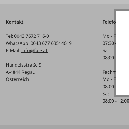
Kontakt
Telefonisch
Tel:
0043 7672 716-0
Mo - Fr:
WhatsApp:
0043 677 63514619
07:30 - 17.0
E-Mail:
info@faie.at
Sa:
08:00 - 12:0
Handelsstraße 9
A-4844 Regau
Fachmarkt
Österreich
Mo - Fr:
08:00 - 17:0
Sa:
08:00 - 12:0