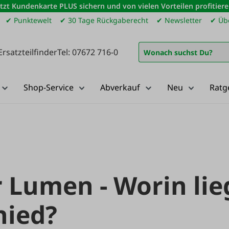
etzt Kundenkarte PLUS sichern und von vielen Vorteilen profitiere
✔ Punktewelt
✔ 30 Tage Rückgaberecht
✔ Newsletter
✔ Übe
Ersatzteilfinder
Tel: 07672 716-0
Shop-Service
Abverkauf
Neu
Ratg
 Lumen - Worin lie
hied?