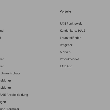
Vorteile
FAIE Punktewelt
and
Kundenkarte PLUS
f
Ersatzteilfinder
Ratgeber
Marken
bar
Produktvideos
bar
FAIE App
& Umweltschutz
meldung)
meldung)
FAIE Arbeitskleidung
ungen
ung (Formular)