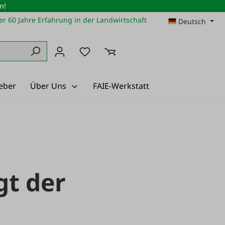
n!
r 60 Jahre Erfahrung in der Landwirtschaft
Deutsch
Du hast 0 Produkte auf dem Merkz
eber
Über Uns
FAIE-Werkstatt
gt der