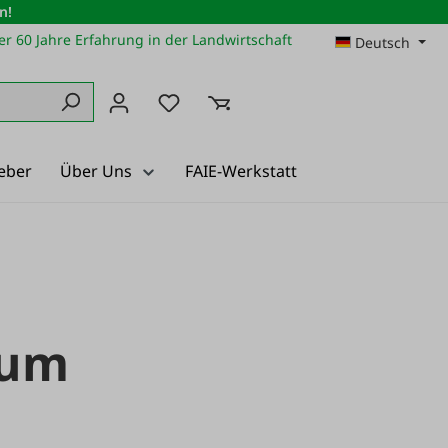
n!
r 60 Jahre Erfahrung in der Landwirtschaft
Deutsch
Du hast 0 Produkte auf dem Merkz
eber
Über Uns
FAIE-Werkstatt
aum