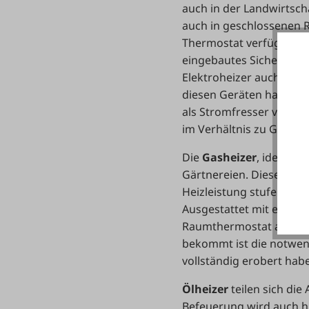
auch in der Landwirtscha
auch in geschlossenen 
Thermostat verfügen. Mei
eingebautes Sicherheit
Elektroheizer auch so g
diesen Geräten hat sich 
als Stromfresser verschr
im Verhältnis zu Gas un
Die
Gasheizer
, ideal fü
Gärtnereien. Diese werd
Heizleistung stufenlos 
Ausgestattet mit einem 
Raumthermostat angehä
bekommt ist die notwen
vollständig erobert hab
Ölheizer
teilen sich di
Befeuerung wird auch h