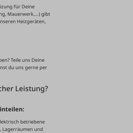
eizung für Deine
ung, Mauerwerk,…) gibt
unseren Heizgeräten,
ben? Teile uns Deine
nnst du uns gerne per
cher Leistung?
inteilen:
lektrisch betriebene
n, Lagerräumen und