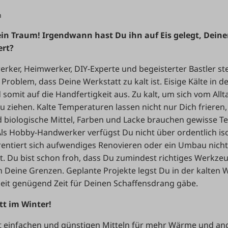
n
in Traum! Irgendwann hast Du ihn auf Eis gelegt, Dein
ert?
erker, Heimwerker, DIY-Experte und begeisterter Bastler st
roblem, dass Deine Werkstatt zu kalt ist. Eisige Kälte in de
d somit auf die Handfertigkeit aus. Zu kalt, um sich vom Allt
 ziehen. Kalte Temperaturen lassen nicht nur Dich frieren
d biologische Mittel, Farben und Lacke brauchen gewisse 
Als Hobby-Handwerker verfügst Du nicht über ordentlich iso
entiert sich aufwendiges Renovieren oder ein Umbau nicht
t. Du bist schon froh, dass Du zumindest richtiges Werkze
an Deine Grenzen. Geplante Projekte legst Du in der kalten Wi
zeit genügend Zeit für Deinen Schaffensdrang gäbe.
t im Winter!
t einfachen und günstigen Mitteln für mehr Wärme und 