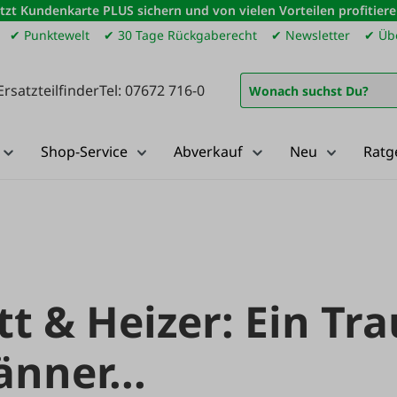
etzt Kundenkarte PLUS sichern und von vielen Vorteilen profitiere
✔ Punktewelt
✔ 30 Tage Rückgaberecht
✔ Newsletter
✔ Übe
Ersatzteilfinder
Tel: 07672 716-0
Shop-Service
Abverkauf
Neu
Ratg
t & Heizer: Ein Tr
änner...