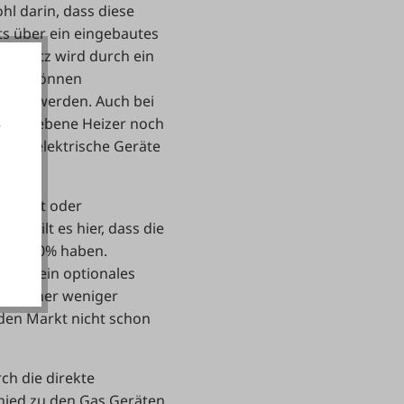
hl darin, dass diese
s über ein eingebautes
gsschutz wird durch ein
nnung können
ieben werden. Auch bei
h betriebene Heizer noch
e
uchen elektrische Geräte
akzeptieren
rtschaft oder
n gilt es hier, dass die
 von 100% haben.
 noch ein optionales
hen eher weniger
den Markt nicht schon
ch die direkte
hied zu den Gas Geräten