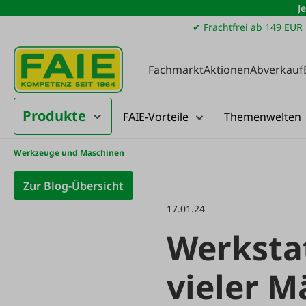
J
m Hauptinhalt springen
Zur Suche springen
Zur Hauptnavigation springen
✔ Frachtfrei ab 149 EUR
Fachmarkt
Aktionen
Abverkauf
Produkte
FAIE-Vorteile
Themenwelten
Werkzeuge und Maschinen
Zur Blog-Übersicht
17.01.24
Werkstat
vieler M