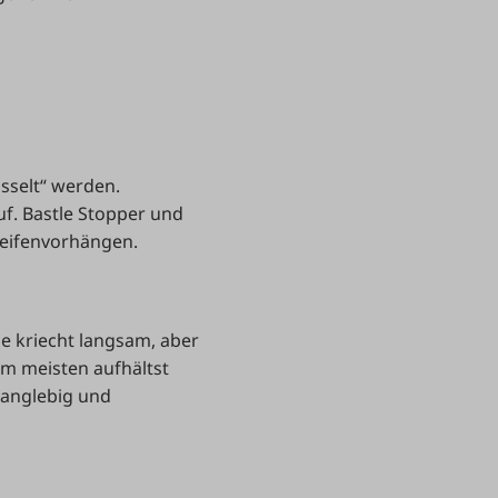
osselt“ werden.
uf. Bastle Stopper und
reifenvorhängen.
se kriecht langsam, aber
am meisten aufhältst
 langlebig und