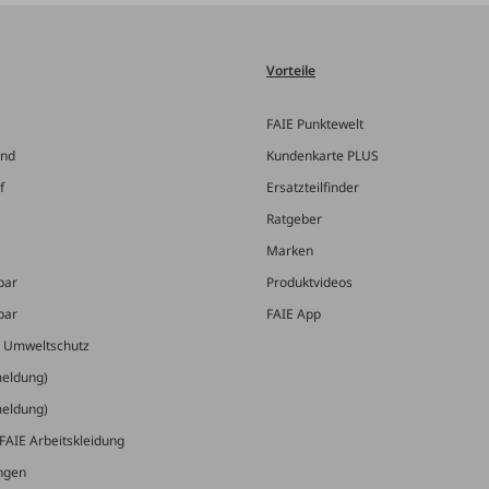
Vorteile
FAIE Punktewelt
and
Kundenkarte PLUS
f
Ersatzteilfinder
Ratgeber
Marken
bar
Produktvideos
bar
FAIE App
& Umweltschutz
meldung)
meldung)
FAIE Arbeitskleidung
ungen