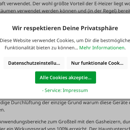
ft verwendet. Der wohl größte Vorteil der E-Heizer liegt wo
Räumen verwendet werden können und (in der Regel) bereit
st ist die Heizleistung in Stufen regelbar, der Überhitzun
sthermostat gewährleistet. Durch die 230V Anschluss Spa
Wir respektieren Deine Privatsphäre
ut wie überall wo Steckdosen vorhanden sind „autark“ betr
in den letzten Jahren einiges getan, waren früher elektrisc
Diese Website verwendet Cookies, um Dir die bestmöglich
ien, so hat sich die Energieeffizienz erhöht – dennoch bra
Funktionalität bieten zu können...
Mehr Informationen
.
d Öl mehr Eingangsleistung.
Datenschutzeinstellungen
Nur funktionale Cookies 
r die Bautrocknung, gut belüftete Werkhallen, Zelte, Landwi
en mit Propan-/Butangas betrieben, besonders hervorzuhebe
Alle Cookies akzeptieren
regelbar ist und die Geräte als einzige einen Wirkungsgrad
Sicherheitsthermostat, kann bei einigen Geräten zusätzlich
- Service: Impressum
ngt werden. Da (brennbares) Gas bekanntlich dem Mensc
dige Durchlüftung der einzige Grund warum diese Geräte 
en.
e Anwendungsbereiche zum Großteil mit den Gasheizern, dur
ier ein Wirkungsgrad von 100% erreicht. Der Hauptuntersc