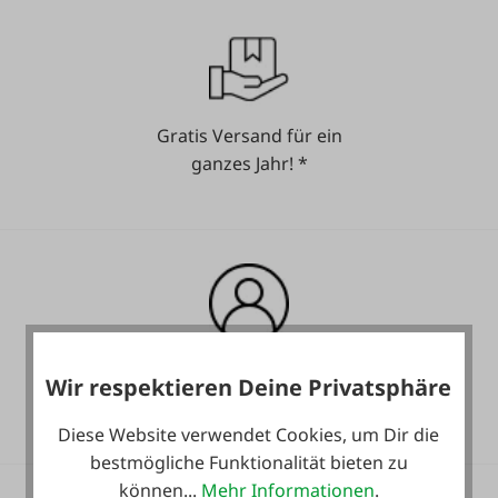
Gratis Versand für ein
ganzes Jahr! *
Heute noch Service
Wir respektieren Deine Privatsphäre
inkludiert!
Diese Website verwendet Cookies, um Dir die
bestmögliche Funktionalität bieten zu
können...
Mehr Informationen
.