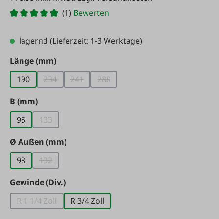
(1)
Bewerten
lagernd
(Lieferzeit: 1-3 Werktage)
auswählen
Länge (mm)
190
234
241
288
(Diese Option ist zurzeit nicht verfügbar.)
(Diese Option ist zurzeit nicht verfügbar.)
(Diese Option ist zurzeit nicht verf
auswählen
B (mm)
95
133
(Diese Option ist zurzeit nicht verfügbar.)
auswählen
Ø Außen (mm)
98
132
(Diese Option ist zurzeit nicht verfügbar.)
auswählen
Gewinde (Div.)
R 1 1/4 Zoll
R 3/4 Zoll
(Diese Option ist zurzeit nicht verfügbar.)