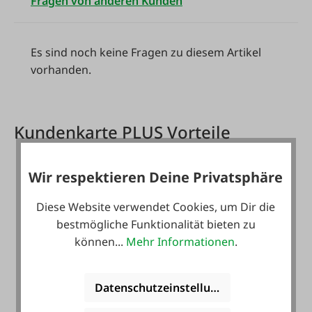
Fragen von anderen Kunden
Es sind noch keine Fragen zu diesem Artikel
vorhanden.
Kundenkarte PLUS Vorteile
Wir respektieren Deine Privatsphäre
Diese Website verwendet Cookies, um Dir die
bestmögliche Funktionalität bieten zu
können...
Mehr Informationen
.
Gratis Versand für ein
ganzes Jahr! *
Datenschutzeinstellungen