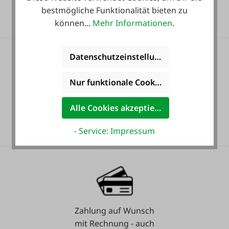
inkludiert!
bestmögliche Funktionalität bieten zu
können...
Mehr Informationen
.
Datenschutzeinstellungen
Nur funktionale Cookies akzeptieren
36 Monate
Alle Cookies akzeptieren
Langzeit-Garantie.
- Service: Impressum
Zahlung auf Wunsch
mit Rechnung - auch