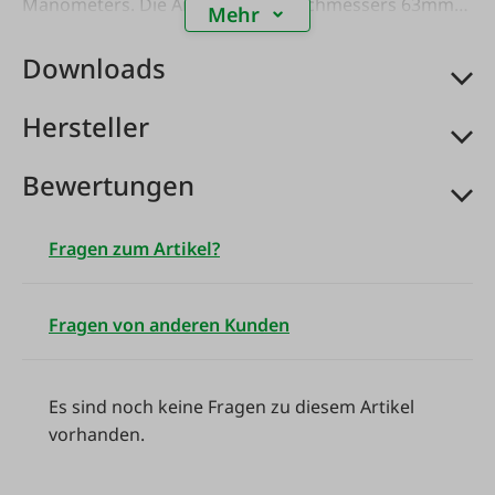
Manometers. Die Angabe des Durchmessers 63mm
Mehr
bezieht sich auf den äußeren Gehäusedurchmesser
des Manometers für den Ausschnitt im
Downloads
Armaturenbrett oder der Schalttafel.
Hersteller
Bewertungen
Fragen zum Artikel?
Fragen von anderen Kunden
Es sind noch keine Fragen zu diesem Artikel
vorhanden.