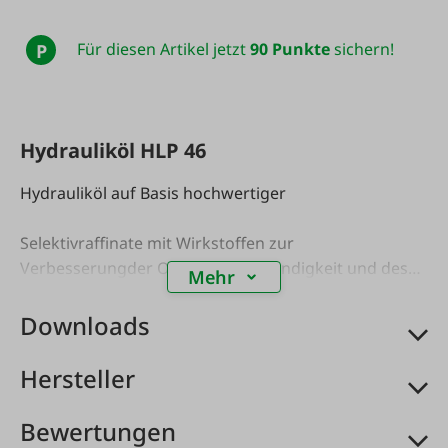
Für diesen Artikel jetzt
90 Punkte
sichern!
P
Hydrauliköl HLP 46
Hydrauliköl auf Basis hochwertiger
Selektivraffinate mit Wirkstoffen zur
Verbesserungder Oxidationsbeständigkeit und des
Mehr
Korrosionsschutzes.
Downloads
DIN 51 524/Teil 2.
Hersteller
Bewertungen