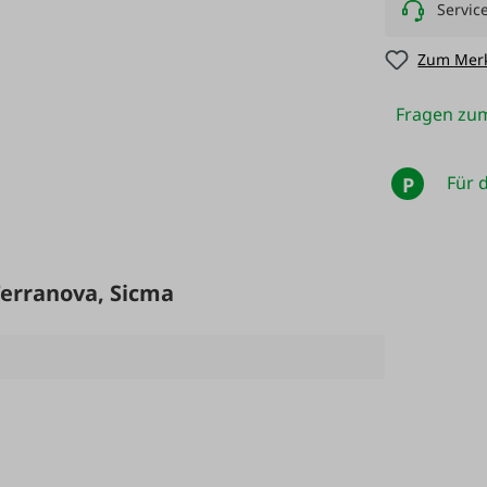
Servic
Zum Merk
Fragen zum
Für d
P
Terranova, Sicma