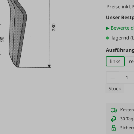
Preise inkl.
Unser Bestp
▶ Bewerte d
lagernd
(L
Ausführun
links
re
Produkt
Stück
Kosten
30 Tag
Sicher