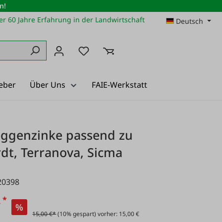
n!
r 60 Jahre Erfahrung in der Landwirtschaft
Deutsch
Du hast 0 Produkte auf dem Merkz
eber
Über Uns
FAIE-Werkstatt
eggenzinke passend zu
dt, Terranova, Sicma
20398
*
€
%
15,00 €*
(10% gespart) vorher: 15,00 €