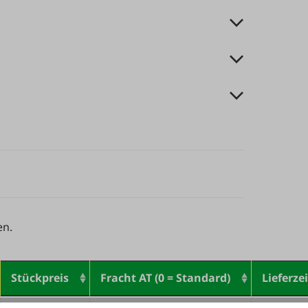
en.
Stückpreis
Fracht AT (0 = Standard)
Lieferzei