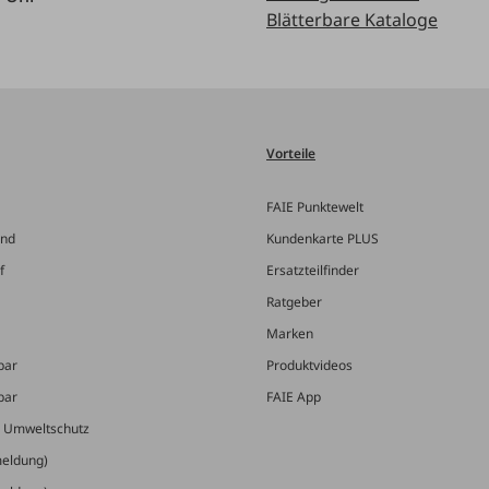
Blätterbare Kataloge
Vorteile
FAIE Punktewelt
and
Kundenkarte PLUS
f
Ersatzteilfinder
Ratgeber
Marken
bar
Produktvideos
bar
FAIE App
& Umweltschutz
meldung)