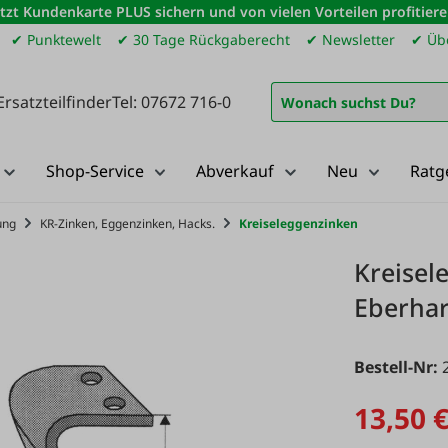
etzt Kundenkarte PLUS sichern und von vielen Vorteilen profitiere
✔ Punktewelt
✔ 30 Tage Rückgaberecht
✔ Newsletter
✔ Übe
Ersatzteilfinder
Tel: 07672 716-0
Shop-Service
Abverkauf
Neu
Ratg
ung
KR-Zinken, Eggenzinken, Hacks.
Kreiseleggenzinken
Kreisel
Eberhar
Bestell-Nr:
13,50 