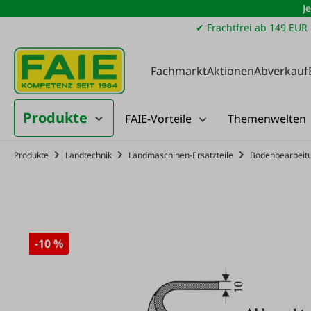
J
m Hauptinhalt springen
Zur Suche springen
Zur Hauptnavigation springen
✔ Frachtfrei ab 149 EUR
Fachmarkt
Aktionen
Abverkauf
Produkte
FAIE-Vorteile
Themenwelten
Produkte
Landtechnik
Landmaschinen-Ersatzteile
Bodenbearbeit
-10 %