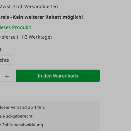
 MwSt. zzgl. Versandkosten
reis - Kein weiterer Rabatt möglich!
ieses Produkt!
ieferzeit: 1-3 Werktage)
auswählen
g
chts
 Anzahl: Gib den gewünschten Wert ein 
In den Warenkorb
loser Versand ab 149 €
e Rückgaberecht
e Zahlungsabwicklung