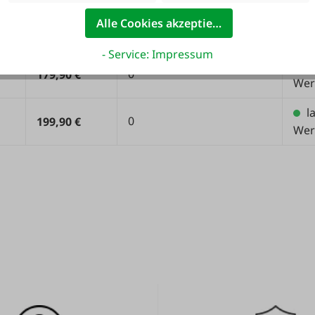
Alle Cookies akzeptieren
)
Stückpreis
Fracht AT (0 = Standard)
Lief
- Service: Impressum
l
0
179,90 €
Wer
l
0
199,90 €
Wer