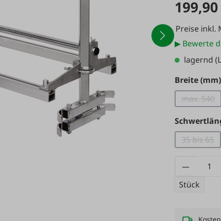
199,90
Preise inkl.
▶ Bewerte d
lagernd
(L
Breite (mm
max. 540
(Diese 
Schwertlän
35 bis 65
(Diese 
Produkt
Stück
Kosten