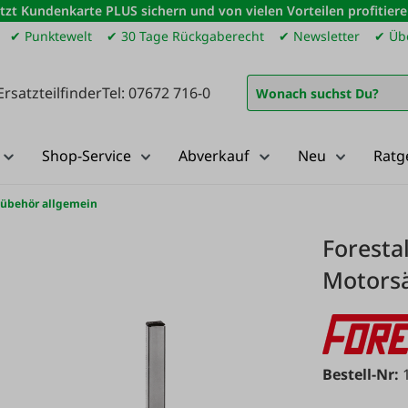
etzt Kundenkarte PLUS sichern und von vielen Vorteilen profitiere
✔ Punktewelt
✔ 30 Tage Rückgaberecht
✔ Newsletter
✔ Übe
Ersatzteilfinder
Tel: 07672 716-0
Shop-Service
Abverkauf
Neu
Ratg
Zübehör allgemein
Foresta
Motors
Bestell-Nr: