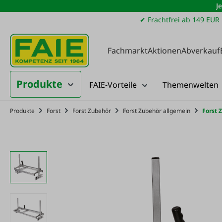
J
m Hauptinhalt springen
Zur Suche springen
Zur Hauptnavigation springen
✔ Frachtfrei ab 149 EUR
Fachmarkt
Aktionen
Abverkauf
Produkte
FAIE-Vorteile
Themenwelten
Produkte
Forst
Forst Zubehör
Forst Zubehör allgemein
Forst 