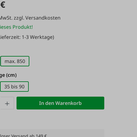
 €
 MwSt. zzgl. Versandkosten
ieses Produkt!
ieferzeit: 1-3 Werktage)
auswählen
)
max. 850
Option ist zurzeit nicht verfügbar.)
auswählen
ge (cm)
35 bis 90
Option ist zurzeit nicht verfügbar.)
 Anzahl: Gib den gewünschten Wert ein 
In den Warenkorb
loser Versand ab 149 €