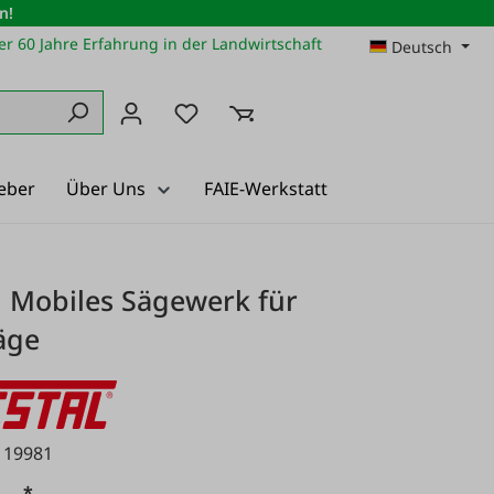
n!
r 60 Jahre Erfahrung in der Landwirtschaft
Deutsch
Du hast 0 Produkte auf dem Merkz
eber
Über Uns
FAIE-Werkstatt
l Mobiles Sägewerk für
äge
119981
*