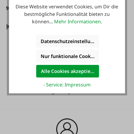
Diese Website verwendet Cookies, um Dir die
9,95 €*
bestmögliche Funktionalität bieten zu
können...
Mehr Informationen
.
Kundenkarte PLUS Vorteile
Datenschutzeinstellungen
Nur funktionale Cookies akzeptieren
Alle Cookies akzeptieren
Gratis Versand für ein
- Service: Impressum
ganzes Jahr! *