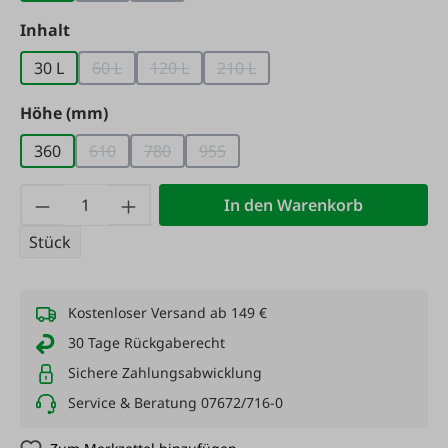
auswählen
Inhalt
30 L
60 L
120 L
210 L
(Diese Option ist zurzeit nicht verfügbar.)
(Diese Option ist zurzeit nicht verfügbar.)
(Diese Option ist zurzeit nicht v
auswählen
Höhe (mm)
360
610
780
955
(Diese Option ist zurzeit nicht verfügbar.)
(Diese Option ist zurzeit nicht verfügbar.)
(Diese Option ist zurzeit nicht verf
Produkt Anzahl: Gib den gewünschten Wert
In den Warenkorb
Stück
Kostenloser Versand ab 149 €
30 Tage Rückgaberecht
Sichere Zahlungsabwicklung
Service & Beratung 07672/716-0