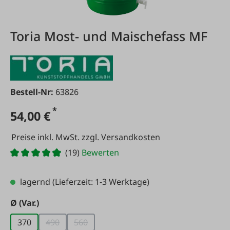
Toria Most- und Maischefass MF
Bestell-Nr:
63826
*
54,00 €
Preise inkl. MwSt. zzgl. Versandkosten
(19)
Bewerten
lagernd
(Lieferzeit: 1-3 Werktage)
auswählen
Ø (Var.)
370
490
560
(Diese Option ist zurzeit nicht verfügbar.)
(Diese Option ist zurzeit nicht verfügbar.)