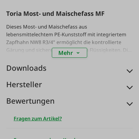
Toria Most- und Maischefass MF
Dieses Most- und Maischefass aus
lebensmittelechtem PE-Kunststoff mit integriertem
Zapfhahn NW8 R3/4" ermöglicht die kontrollierte
Gärung und sichere Entnahme von Flüssigkeiten. Die
Mehr
Gärglocke
unterstützt die CO₂-Abführung während
des Gärprozesses. Die
Schraubkappen (geschlossen
Downloads
und mit Loch)
ermöglichen flexible Anwendungen.
Die
Tragegriffmulden
erleichtern das Handling. Der
Hersteller
Temperaturbereich von
-20 °C bis +80 °C
gewährleistet vielseitige Einsatzmöglichkeiten.
Bewertungen
Vorteile & Funktionen
Fragen zum Artikel?
•
Zapfhahn NW8 R3/4"
– präzise und saubere
Entnahme von Flüssigkeiten